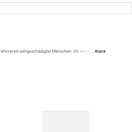
thilfeverein sehgeschädigter Menschen. Wir engagieren 
...more
lichkeit aktueller elektronischer Systeme aller Art 
ür den betroffenen Personenkreis. Ein zentrales Ziel 
nd zu informieren. 