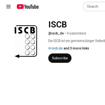
ISCB
@iscb_de
•
4 subscribers
Die ISCB ist ein gemeinnütziger Selbs
uns für die Anwendungen und die Zugäng
iscb.de
and 3 more links
vom Computer bis zum Haushaltsgerät f
ist es, firmenunabhängig zu beraten u
Subscribe