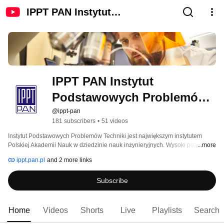
IPPT PAN Instytut
Podstawowych Problemów
Techniki
IPPT PAN Instytut 
Podstawowych Problemów 
Techniki
@ippt-pan
181 subscribers
•
51 videos
Instytut Podstawowych Problemów Techniki jest największym instytutem 
Polskiej Akademii Nauk w dziedzinie nauk inżynieryjnych. Wysoki poziom 
...more
badań naukowych prowadzonych przez kwalifikowaną kadrę, znakomite 
ippt.pan.pl
and 2 more links
naukowe projekty, bogate i wieloletnie doświadczenie oraz zaangażowanie i 
pasja pracowników sprawiają, że Instytut zaliczany jest do wiodących 
Subscribe
placówek naukowych w Europie. 
Home
Videos
Shorts
Live
Playlists
Search