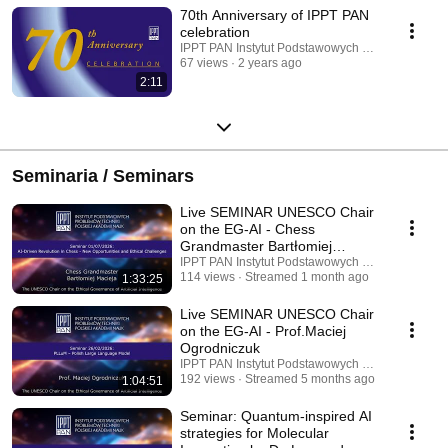
70th Anniversary of IPPT PAN
celebration
IPPT PAN Instytut Podstawowych Problemów Tec
67 views
2 years ago
2:11
Seminaria / Seminars
Live SEMINAR UNESCO Chair
on the EG-AI - Chess
Grandmaster Bartłomiej
Macieja
IPPT PAN Instytut Podstawowych Problemów Tec
114 views
Streamed 1 month ago
1:33:25
Live SEMINAR UNESCO Chair
on the EG-AI - Prof.Maciej
Ogrodniczuk
IPPT PAN Instytut Podstawowych Problemów Tec
192 views
Streamed 5 months ago
1:04:51
Seminar: Quantum-inspired AI
strategies for Molecular