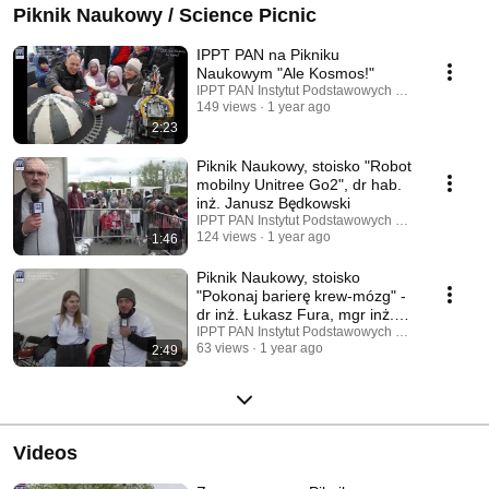
Piknik Naukowy / Science Picnic
IPPT PAN na Pikniku
Naukowym "Ale Kosmos!"
IPPT PAN Instytut Podstawowych Problemów Tec
149 views
1 year ago
2:23
Piknik Naukowy, stoisko "Robot
mobilny Unitree Go2", dr hab.
inż. Janusz Będkowski
IPPT PAN Instytut Podstawowych Problemów Tec
124 views
1 year ago
1:46
Piknik Naukowy, stoisko
"Pokonaj barierę krew-mózg" -
dr inż. Łukasz Fura, mgr inż.
Katarzyna Sendek
IPPT PAN Instytut Podstawowych Problemów Tec
63 views
1 year ago
2:49
Videos