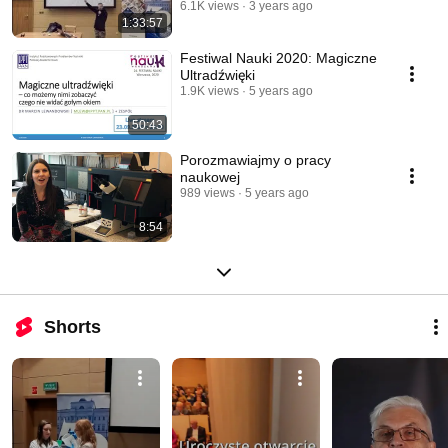
6.1K views
3 years ago
1:33:57
Festiwal Nauki 2020: Magiczne
Ultradźwięki
1.9K views
5 years ago
50:43
Porozmawiajmy o pracy
naukowej
989 views
5 years ago
8:54
Shorts