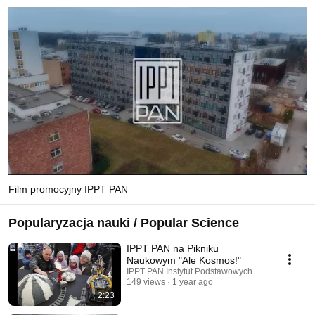
Film promocyjny IPPT PAN
Popularyzacja nauki / Popular Science
IPPT PAN na Pikniku
Naukowym "Ale Kosmos!"
IPPT PAN Instytut Podstawowych Problemów Tec
149 views
1 year ago
2:23