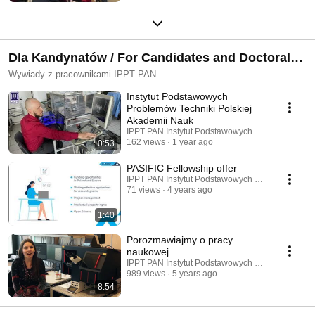
Dla Kandynatów / For Candidates and Doctoral
Students of the Doctoral School
Wywiady z pracownikami IPPT PAN
Instytut Podstawowych
Problemów Techniki Polskiej
Akademii Nauk
IPPT PAN Instytut Podstawowych Problemów Tec
162 views
1 year ago
0:53
PASIFIC Fellowship offer
IPPT PAN Instytut Podstawowych Problemów Tec
71 views
4 years ago
1:40
Porozmawiajmy o pracy
naukowej
IPPT PAN Instytut Podstawowych Problemów Tec
989 views
5 years ago
8:54