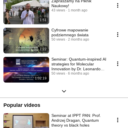
Zapraszamy na Piknik
Naukowy!
43 views
1 month ago
1:51
Cyfrowe mapowanie
podziemnego świata
50 views
2 months ago
1:22
Seminar: Quantum-inspired AI
strategies for Molecular
Innovation by Dr. Leonardo
Medrano
50 views
6 months ago
1:02:19
Popular videos
Seminar at IPPT PAN: Prof.
Andrzej Dragan, Quantum
theory vs black holes