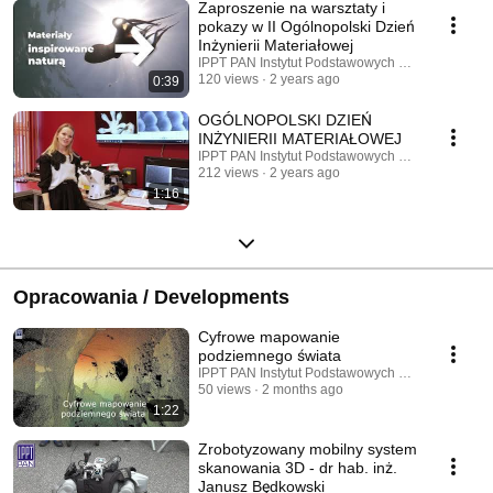
Zaproszenie na warsztaty i
pokazy w II Ogólnopolski Dzień
Inżynierii Materiałowej
IPPT PAN Instytut Podstawowych Problemów Tec
120 views
2 years ago
0:39
OGÓLNOPOLSKI DZIEŃ
INŻYNIERII MATERIAŁOWEJ
IPPT PAN Instytut Podstawowych Problemów Tec
212 views
2 years ago
1:16
Opracowania / Developments
Cyfrowe mapowanie
podziemnego świata
IPPT PAN Instytut Podstawowych Problemów Tec
50 views
2 months ago
1:22
Zrobotyzowany mobilny system
skanowania 3D - dr hab. inż.
Janusz Będkowski