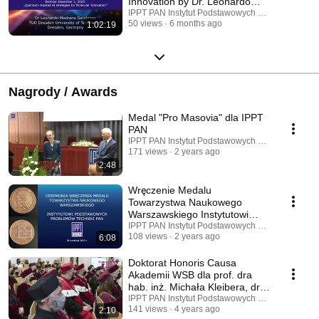
Innovation by Dr. Leonardo
Medrano
IPPT PAN Instytut Podstawowych Problemów Tec
50 views
6 months ago
1:02:19
Nagrody / Awards
Medal "Pro Masovia" dla IPPT
PAN
IPPT PAN Instytut Podstawowych Problemów Tec
171 views
2 years ago
2:48
Wręczenie Medalu
Towarzystwa Naukowego
Warszawskiego Instytutowi
Podstawowych Problemów
IPPT PAN Instytut Podstawowych Problemów Tec
108 views
2 years ago
6:08
Techniki PAN
Doktorat Honoris Causa
Akademii WSB dla prof. dra
hab. inż. Michała Kleibera, dra
h.c. multi
IPPT PAN Instytut Podstawowych Problemów Tec
141 views
4 years ago
2:10