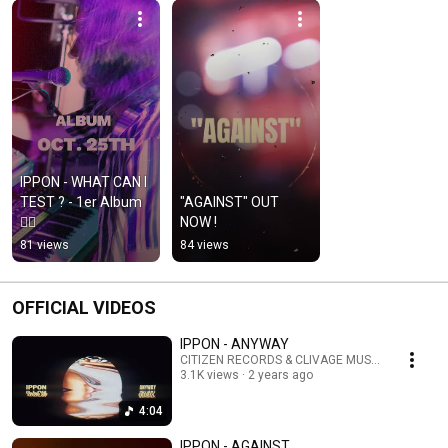
IPPON - WHAT CAN I 
TEST ? - 1er Album 
"AGAINST" OUT 
❤️‍🔥
NOW !
81 views
84 views
OFFICIAL VIDEOS
IPPON - ANYWAY
CITIZEN RECORDS & CLIVAGE MUSIC
3.1K views
2 years ago
4:04
IPPON - AGAINST