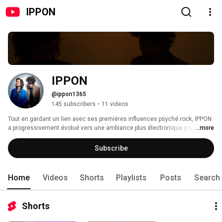
IPPON
IPPON
@ippon1365
145 subscribers
•
11 videos
Tout en gardant un lien avec ses premières influences psyché rock, IPPON 
a progressivement évolué vers une ambiance plus électronique pour se 
...more
plonger dans des sonorités rétro-futuristes. Le duo mélange des éléments 
de kitsch, de disco et de techno pour créer un son froid et glamour. 
Subscribe
Oscillant entre tension et relâchement, IPPON a su créer une dynamique 
fébrile et envoûtante. Sa musique explore une teinte partagée entre 
l’électro et l’acoustique, passant par des beats dansants et des 
Home
Videos
Shorts
Playlists
Posts
Search
atmosphères planantes. 
Shorts