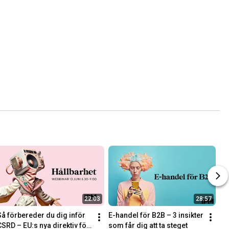
22:03
28:57
Så förbereder du dig inför 
E-handel för B2B – 3 insikter 
CSRD – EU:s nya direktiv för 
som får dig att ta steget