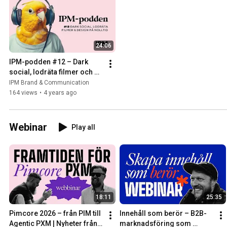
24:06
IPM-podden #12 – Dark 
social, lodräta filmer och 
design på nolltid
IPM Brand & Communication
164 views
•
4 years ago
Webinar
Play all
18:11
25:35
Pimcore 2026 – från PIM till 
Innehåll som berör – B2B-
Agentic PXM | Nyheter från 
marknadsföring som 