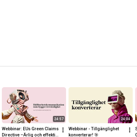
Anton Sörlin är Creative Director och partner på IPM Brand & 
Communication — en B2B-byrå i Ulricehamn som hjälper 
företag att hitta berättelserna som bygger starkare relationer.

📩 Frågor?

Kontakta Anton: anton@ipmulricehamn.se

🔗 ipmulricehamn.se

💼 LinkedIn: 
https://www.linkedin.com/in/antonsorlin/
24:57
24:04
Webbinar: EUs Green Claims 
Webbinar - Tillgänglighet 
Directive –Ärlig och effektiv 
konverterar! 🎯