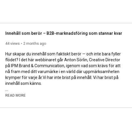
Innehåll som berör – B2B-marknadsföring som stannar kvar
44 views
2 months ago
Hur skapar du innehåll som faktiskt berör — och inte bara fyller 
flödet? I det här webbinaret går Anton Sörlin, Creative Director 
på IPM Brand & Communication, igenom vad som krävs för att 
nå fram med ditt varumärke i en värld där uppmärksamheten 
krymper för varje år.Vi har inte brist på innehåll. Vi har brist på 
innehåll som känns.

Vad du får med dig:

READ MORE
Varför sociala medier har blivit scroll media — och vad det 
betyder för din marknadsföring

Skillnaden mellan vanity metrics och value metrics i B2B

Hur AI fungerar som verktyg i innehållsproduktion (och vad det 
aldrig kan ersätta)

Vad som faktiskt krävs för att bli ihågkommen och vald
