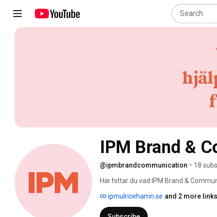
IPM Brand & C
@ipmbrandcommunication
•
18 subs
Här hittar du vad IPM Brand & Communic
www.ipmulricehamn.se. 
ipmulricehamn.se
and 2 more link
Subscribe