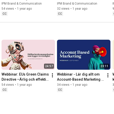
hållbarhetskommunikation
h
IPM Brand & Communication
IPM Brand & Communication
54 views
•
1 year ago
32 views
•
1 year ago
CC
CC
24:57
23:11
Webbinar: EUs Green Claims 
Webbinar - Lär dig allt om 
Directive –Ärlig och effektiv 
Account-Based Marketing 
hållbarhetskommunikation
(ABM)
54 views
•
1 year ago
34 views
•
1 year ago
CC
CC