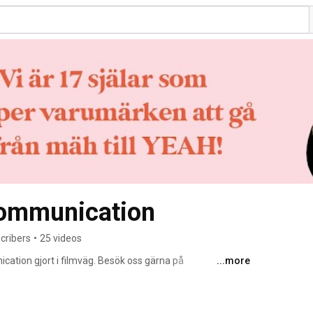
ommunication
cribers
•
25 videos
ation gjort i filmväg. Besök oss gärna på 
...more
s