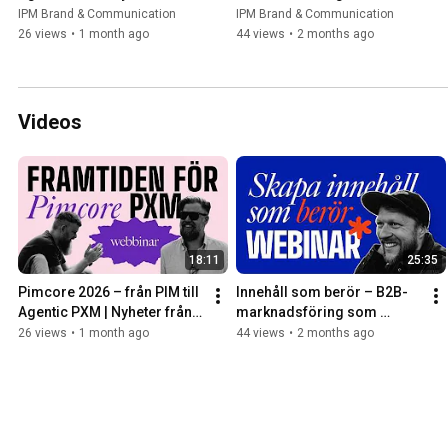
Pimcore Inspire
stannar kvar
IPM Brand & Communication
IPM Brand & Communication
26 views
•
1 month ago
44 views
•
2 months ago
Videos
18:11
25:35
Pimcore 2026 – från PIM till 
Innehåll som berör – B2B-
Agentic PXM | Nyheter från 
marknadsföring som 
Pimcore Inspire
stannar kvar
26 views
•
1 month ago
44 views
•
2 months ago