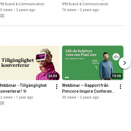
ållbarhet. I 
IPM Brand & Communication
IPM Brand & Communication
Hållbarhetswebbinar
95 views
•
3 years ago
76 views
•
2 years ago
CC
24:04
19:08
Webbinar - Tillgänglighet 
Webbinar – Rapport från 
konverterar! 🎯
Pimcore Inspire Conference 
2024 🚀💻🔮
32 views
•
1 year ago
30 views
•
2 years ago
CC