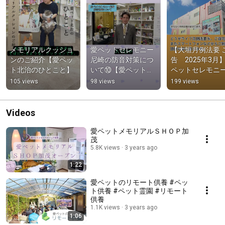
メモリアルクッショ
愛ペットセレモニー
【大垣月例法要 
ンのご紹介【愛ペッ
尼崎の防音対策につ
告　2025年3月
ト北治のひとこと】
いて⑩【愛ペットグ
ペットセレモニ
ループ代表挨拶 第③
ール大垣
105 views
98 views
199 views
話】
Videos
愛ペットメモリアルＳＨＯＰ加
茂
5.8K views
3 years ago
1:22
愛ペットのリモート供養 #ペッ
ト供養 #ペット霊園 #リモート
供養
1.1K views
3 years ago
1:06