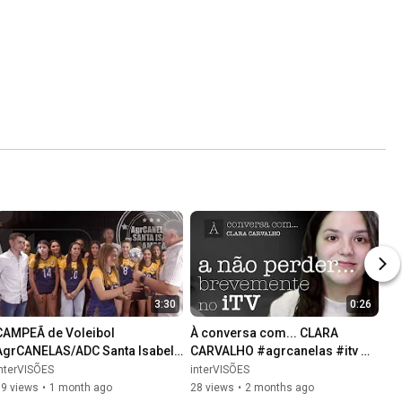
3:30
0:26
CAMPEÃ de Voleibol 
À conversa com... CLARA 
AgrCANELAS/ADC Santa Isabel 
CARVALHO #agrcanelas #itv 
no iTV
#àconversacom
nterVISÕES
interVISÕES
89 views
•
1 month ago
28 views
•
2 months ago