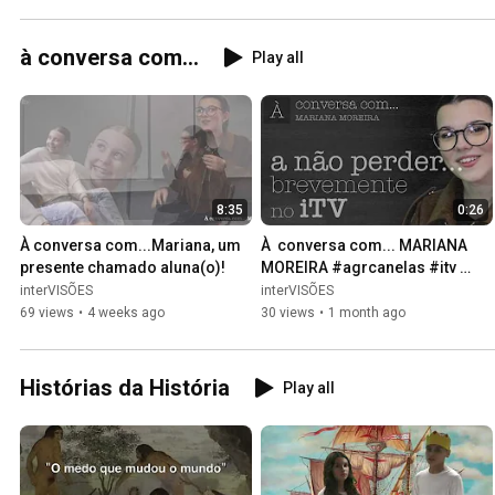
à conversa com...
Play all
8:35
0:26
À conversa com...Mariana, um 
À  conversa com... MARIANA 
presente chamado aluna(o)!
MOREIRA #agrcanelas #itv 
#àconversacom
interVISÕES
interVISÕES
69 views
•
4 weeks ago
30 views
•
1 month ago
Histórias da História
Play all