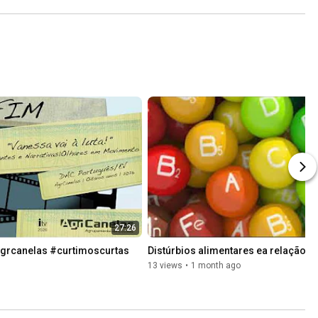
27:26
grcanelas #curtimoscurtas 
Distúrbios alimentares ea relação 
13 views
•
1 month ago