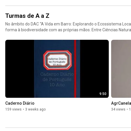
Turmas de A a Z
No âmbito do DAC “A Vida em Barro: Explorando o Ecossistema Local
forma à biodiversidade com as próprias mãos. Entre Ciências Natura
nasceram representações em argila de elementos dos nossos ecoss
verdadeiro trabalho interdisciplinar, orientado pelos professores Mig
Fernandes. Este projeto é um exemplo claro de como a articulação c
aprendizagens significativas, promovendo simultaneamente a literacia
artística, a criatividade e a consciência ambiental. #VidaEmBarro 
#ExpressãoArtísticaNaEscola #CiênciasNaturais #EducaçãoVisual
9:50
Caderno Diário
AgrCanela
159 views
•
3 weeks ago
34 views
•
1