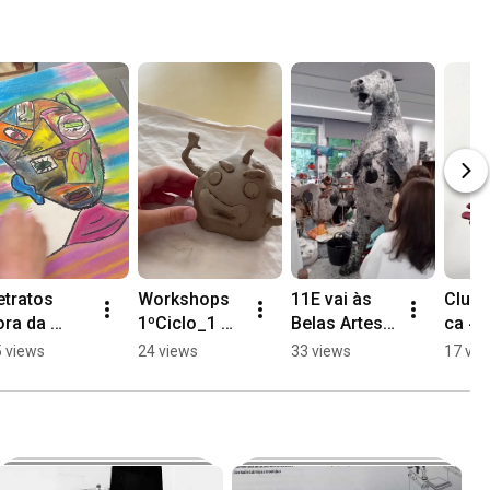
tratos 
Workshops 
11E vai às 
Clube
ra da 
1ºCiclo_1 
Belas Artes 
ca #c
aixa
#agrcanelas 
e ao Museu 
#plan
 views
24 views
33 views
17 vie
#cerâmicam
Soares dos 
aldee
ica
Reis 
#cer
#canelas 
#fbaup 
#museusoar