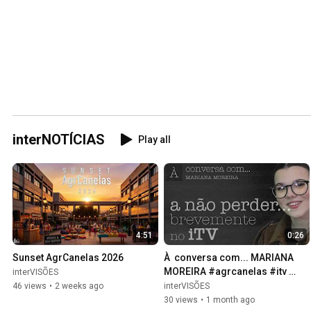
interNOTÍCIAS
Play all
4:51
0:26
Sunset AgrCanelas 2026
À  conversa com... MARIANA 
MOREIRA #agrcanelas #itv 
interVISÕES
#àconversacom
46 views
•
2 weeks ago
interVISÕES
30 views
•
1 month ago