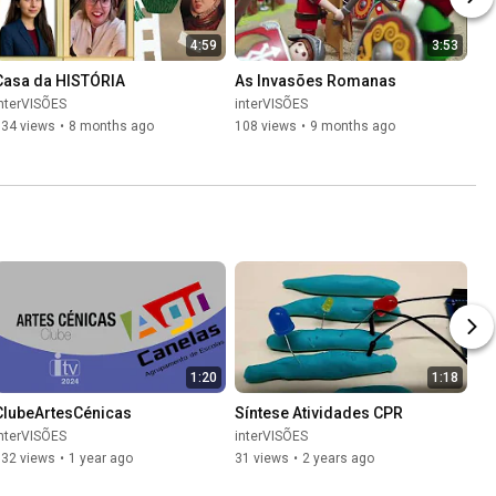
4:59
3:53
Casa da HISTÓRIA
As Invasões Romanas
nterVISÕES
interVISÕES
134 views
•
8 months ago
108 views
•
9 months ago
1:20
1:18
ClubeArtesCénicas
Síntese Atividades CPR
nterVISÕES
interVISÕES
132 views
•
1 year ago
31 views
•
2 years ago