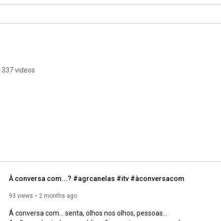
337 videos
À conversa com...? #agrcanelas #itv #àconversacom
93 views
2 months ago
Á conversa com... senta, olhos nos olhos, pessoas...
