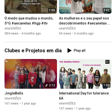
1:05
3:42
O medo que mudou o mundo, 
As mulheres e o seu papel nos 
5ºG #aecanelas #hgp #itv
descobrimentos #aecanelas 
#hgp #itv
interVISÕES
interVISÕES
384 views
•
4 months ago
69 views
•
5 months ago
Clubes e Projetos em dia
Play all
2:12
1:03
JingleBells
International Day for tolerance 
6A
interVISÕES
167 views
•
1 year ago
interVISÕES
157 views
•
1 year ago