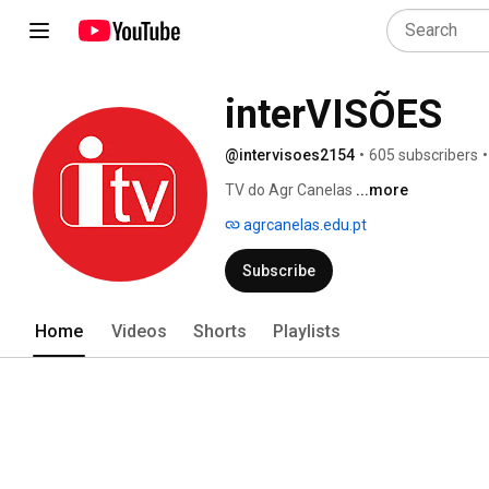
interVISÕES
@intervisoes2154
•
605 subscribers
•
TV do Agr Canelas 
...more
agrcanelas.edu.pt
Subscribe
Home
Videos
Shorts
Playlists