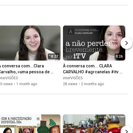
18:27
0:26
À conversa com...Clara 
À conversa com... CLARA 
Carvalho, «uma pessoa de 
CARVALHO #agrcanelas #itv 
pessoas»
#àconversacom
nterVISÕES
interVISÕES
70 views
•
1 month ago
28 views
•
2 months ago