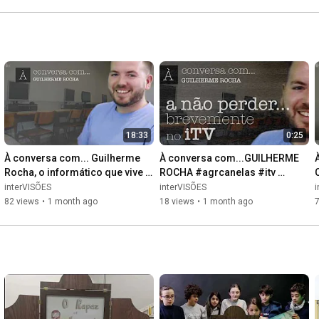
18:33
0:25
À conversa com... Guilherme 
À conversa com...GUILHERME 
Rocha, o informático que vive 
ROCHA #agrcanelas #itv 
ao som de muitas melodias!
#àconversacom
interVISÕES
interVISÕES
i
82 views
•
1 month ago
18 views
•
1 month ago