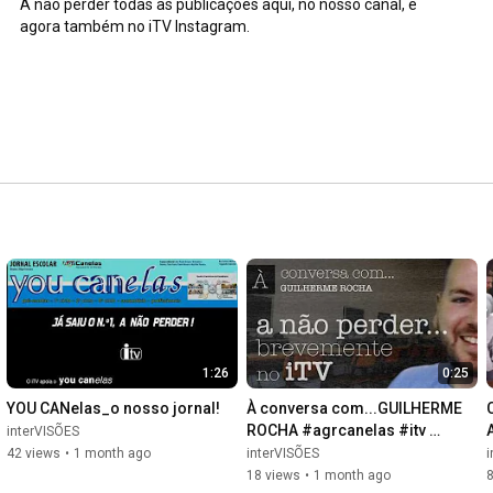
A não perder todas as publicações aqui, no nosso canal, e 
agora também no iTV Instagram.
1:26
0:25
YOU CANelas_o nosso jornal!
À conversa com...GUILHERME 
ROCHA #agrcanelas #itv 
interVISÕES
#àconversacom
42 views
•
1 month ago
interVISÕES
i
18 views
•
1 month ago