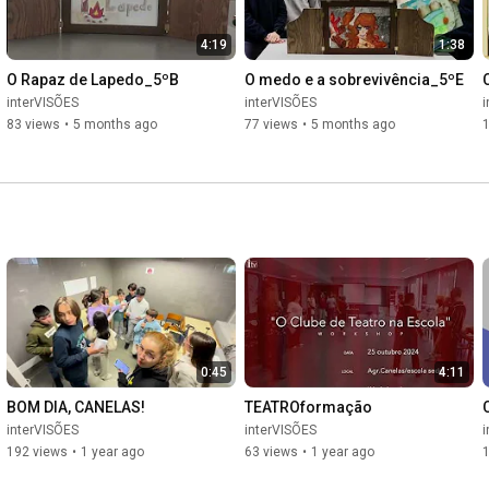
4:19
1:38
O Rapaz de Lapedo_5ºB
O medo e a sobrevivência_5ºE
interVISÕES
interVISÕES
i
83 views
•
5 months ago
77 views
•
5 months ago
0:45
4:11
BOM DIA, CANELAS!
TEATROformação
interVISÕES
interVISÕES
i
192 views
•
1 year ago
63 views
•
1 year ago