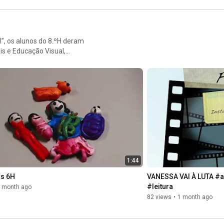
”, os alunos do 8.ºH deram
is e Educação Visual,
istemas, resultado de um
uel Vieira e Josete
urricular pode potenciar
 científica, a sensibilidade
#EcossistemaLocal
 #AprenderComCriatividade
1:44
s 6H
VANESSA VAI À LUTA #a
#leitura
 month ago
82 views
•
1 month ago