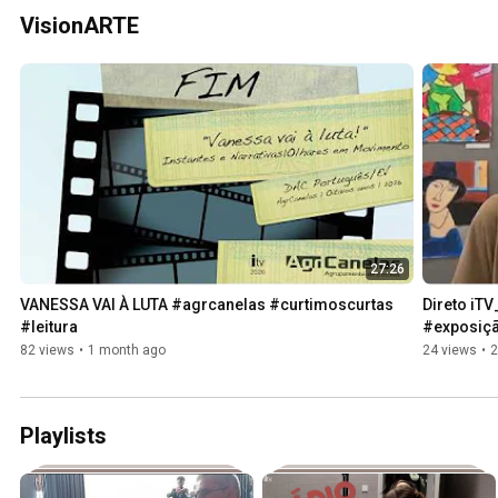
VisionARTE
27:26
VANESSA VAI À LUTA #agrcanelas #curtimoscurtas 
Direto iT
#leitura
#exposiçã
82 views
•
1 month ago
24 views
•
2
Playlists