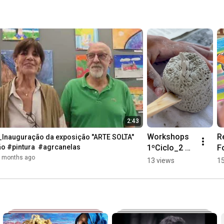
2:43
Workshops 
Re
V_Inauguração da exposição "ARTE SOLTA" 
1ºCiclo_2 
Fo
o #pintura  #agrcanelas
#agrcanelas 
C
 months ago
13 views
15
#cerâmica