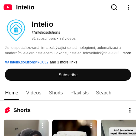
Intelio
Intelio
@inteliosolutions
91 subscribers
•
83 videos
Jsme specializovaná firma zabývající se technologiemi, automatizací a 
moderními elektroinstalacemi Loxone, instalací fotovoltaických elektráren a 
...more
nabíječek na elektromobily Teltocharge.🚙 
intelio.solutions/RO632
and 3 more links
Subscribe
Home
Videos
Shorts
Playlists
Search
Shorts