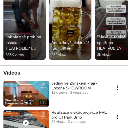
Jak vlastně probíhá 
⁉️Jaká je reálná 
instalace 
Aneb, když elektrikář 
spotřeba 
HEATFOLIE? 👇🏻
radí...😅😂
HEATFOLIE?
885K views
252 views
3K views
Videos
Jediný ve Zlínském kraji -
Loxone SHOWROOM
12K views
2 years ago
1:28
Realizace elektroprojekce FVE
pro CTPark Brno
95 views
2 years ago