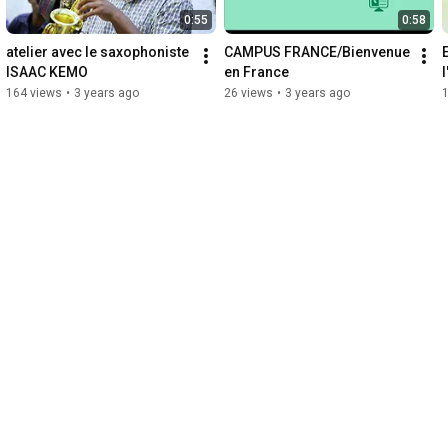
0:55
0:58
atelier avec le saxophoniste 
CAMPUS FRANCE/Bienvenue 
E
ISAAC KEMO
en France
164 views
•
3 years ago
26 views
•
3 years ago