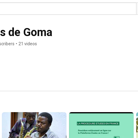
ais de Goma
scribers
•
21 videos