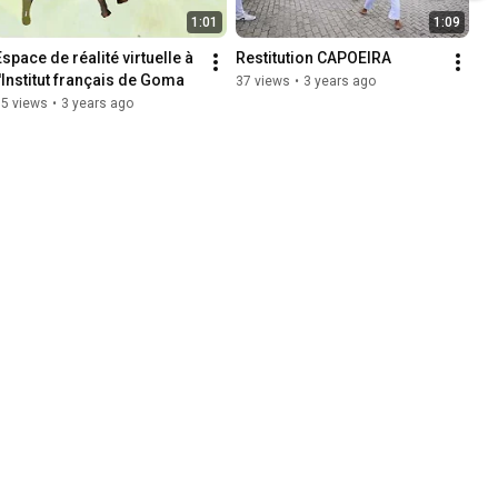
1:01
1:09
space de réalité virtuelle à 
Restitution CAPOEIRA
l'Institut français de Goma
37 views
•
3 years ago
15 views
•
3 years ago