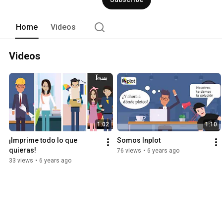
empresas que olvidan fácilmente que s
proyecto, usa como herramienta para s
Home
Videos
Videos
1:02
1:10
¡Imprime todo lo que 
Somos Inplot
quieras!
76 views
•
6 years ago
33 views
•
6 years ago