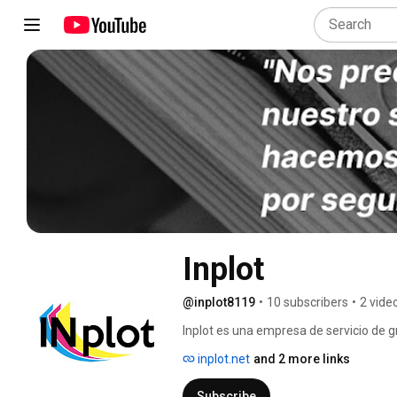
Inplot
@inplot8119
•
10 subscribers
•
2 vide
Inplot es una empresa de servicio de g
servicios y su cliente regular relaciona
inplot.net
and 2 more links
esbozaron como debería ser un servicio 
procesos de comunicación con los client
Subscribe