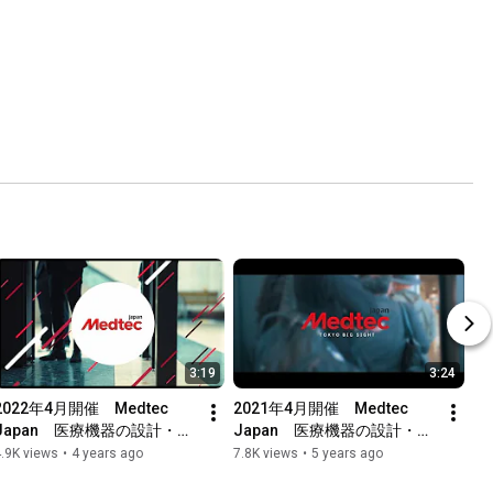
3:19
3:24
2022年4月開催　Medtec 
2021年4月開催　Medtec 
Japan　医療機器の設計・製
Japan　医療機器の設計・製
造に関する展示会・セミナー
造に関する展示会・セミナー
.9K views
•
4 years ago
7.8K views
•
5 years ago