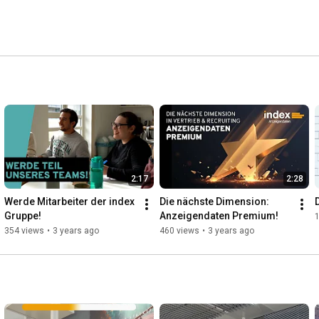
2:17
2:28
Werde Mitarbeiter der index 
Die nächste Dimension: 
Gruppe!
Anzeigendaten Premium!
354 views
•
3 years ago
460 views
•
3 years ago