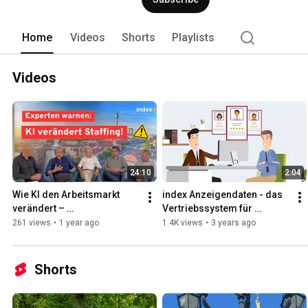
Home
Videos
Shorts
Playlists
Videos
24:10
2:04
Wie KI den Arbeitsmarkt 
index Anzeigendaten - das 
verändert – 
Vertriebssystem für 
Expertenmeinungen | 
Personaldienstleister
261 views
•
1 year ago
1.4K views
•
3 years ago
Personaldienstleistung
Shorts