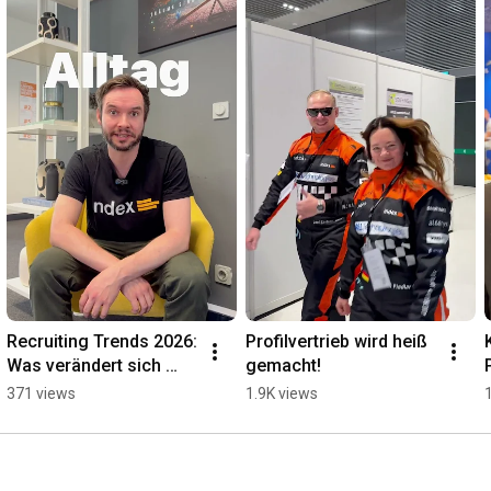
Recruiting Trends 2026: 
Profilvertrieb wird heiß 
Was verändert sich 
gemacht!
wirklich? Jetzt 
371 views
1.9K views
Umfrage starten (Link 
im Profil)