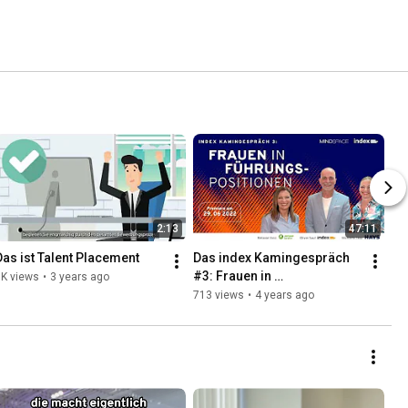
2:13
47:11
Das ist Talent Placement
Das index Kamingespräch 
#3: Frauen in 
1K views
•
3 years ago
Führungspositionen (live)
713 views
•
4 years ago