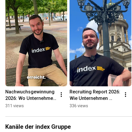
Nachwuchsgewinnung 
Recruiting Report 2026: 
2026: Wo Unternehmen 
Wie Unternehmen 
junge Talente verlieren
Talente verlieren
311 views
336 views
Kanäle der index Gruppe