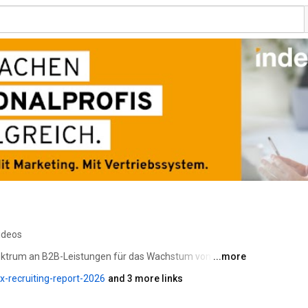
ideos
pektrum an B2B-Leistungen für das Wachstum von 
...more
hwerpunkte liegen in den Bereichen Marketing und 
x-recruiting-report-2026
and 3 more links
riebsoptimierung, Recruiting und Fachkräftesicherung. 