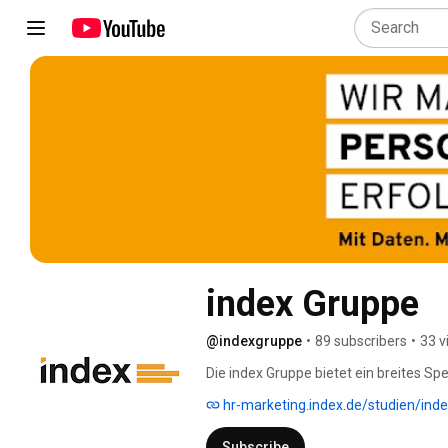
index Gruppe
@indexgruppe
•
89 subscribers
•
33 v
Die index Gruppe bietet ein breites S
Unternehmen und Regionen. Unsere Sc
hr-marketing.index.de/studien/inde
Kommunikation, Leadgenerierung, Vert
Subscribe