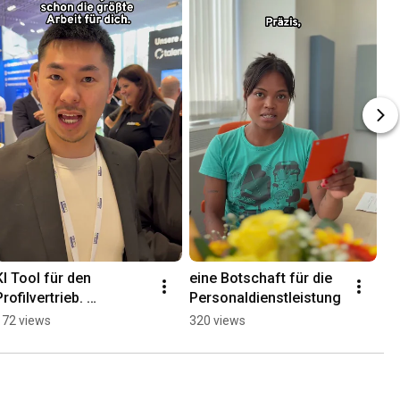
KI Tool für den 
eine Botschaft für die 
Profilvertrieb. 
Personaldienstleistung
Salesdriver von index 
172 views
320 views
Anzeigendaten