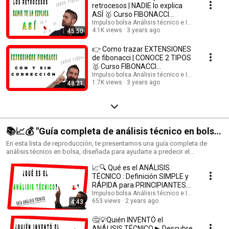
retrocesos | NADIE lo explica
ASÍ 🥇 Curso FIBONACCI
Impulso bolsa Análisis técnico e Inversión
profesional GRATIS: #2
4.1K views
3 years ago
45:50
👉 Como trazar EXTENSIONES
de fibonacci | CONOCE 2 TIPOS
🥇 Curso FIBONACCI
Impulso bolsa Análisis técnico e Inversión
profesional GRATIS: #3
1.7K views
3 years ago
48:21
📚📈💰 "Guía completa de análisis técnico en bolsa:
cómo predecir el comportamiento del mercado" 💰
En esta lista de reproducción, te presentamos una guía completa de
análisis técnico en bolsa, diseñada para ayudarte a predecir el
📈📚
comportamiento del mercado y tomar decisiones de inversión más
📈🔍 Qué es el ANÁLISIS
acertadas. Aprenderás los conceptos básicos del análisis técnico,
incluyendo su definición, cómo se utiliza y por qué es importante en el
TÉCNICO : Definición SIMPLE y
mundo de la inversión. Además, te mostraremos cómo analizar los
RÁPIDA para PRINCIPIANTES
movimientos del mercado y predecir futuras tendencias utilizando
#1
Impulso bolsa Análisis técnico e Inversión
herramientas de análisis técnico como los gráficos y los indicadores
653 views
2 years ago
4:43
técnicos. También te enseñaremos algunas estrategias de inversión
basadas en el análisis técnico, para que puedas aplicarlas en tus propias
🤔💡Quién INVENTÓ el
decisiones de inversión. En resumen, esta lista de reproducción es una
ANÁLISIS TÉCNICO ▶ Descubre