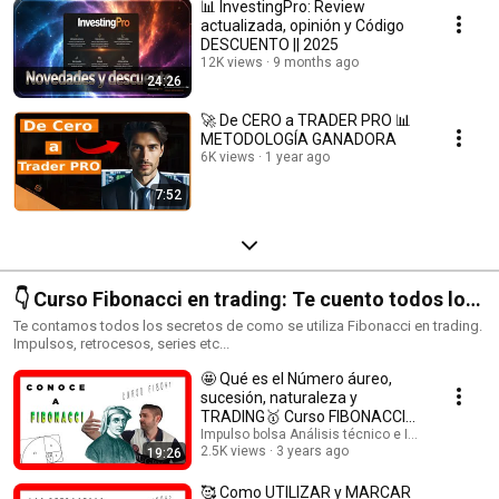
📊 InvestingPro: Review
actualizada, opinión y Código
DESCUENTO || 2025
12K views
9 months ago
24:26
🚀 De CERO a TRADER PRO 📊
METODOLOGÍA GANADORA
6K views
1 year ago
7:52
👇 Curso Fibonacci en trading: Te cuento todos los
secretos.
Te contamos todos los secretos de como se utiliza Fibonacci en trading.
Impulsos, retrocesos, series etc...
🤩 Qué es el Número áureo,
sucesión, naturaleza y
TRADING🥇 Curso FIBONACCI
Impulso bolsa Análisis técnico e Inversión
profesional GRATIS: #1
2.5K views
3 years ago
19:26
🥰 Como UTILIZAR y MARCAR