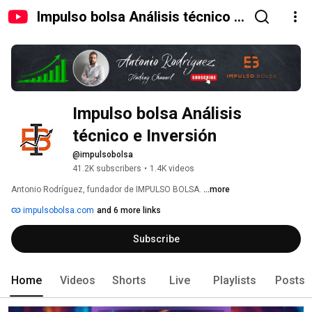
Impulso bolsa Análisis técnico e
Inversión
Impulso bolsa Análisis 
técnico e Inversión
@impulsobolsa
41.2K subscribers
•
1.4K videos
Antonio Rodríguez, fundador de IMPULSO BOLSA. 
...more
impulsobolsa.com
and 6 more links
Subscribe
Home
Videos
Shorts
Live
Playlists
Posts