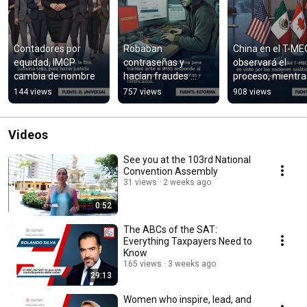
Contadores por 
Robaban 
China en el T-MEC
equidad, IMCP 
contraseñas y 
observará el 
cambia de nombre
hacían fraudes 
proceso, mientras
patronales ante el 
buscan su 
144 views
757 views
908 views
IMSS
aislamiento 
comercial
Videos
See you at the 103rd National
Convention Assembly
31 views
2 weeks ago
0:52
The ABCs of the SAT:
Everything Taxpayers Need to
Know
165 views
3 weeks ago
29:13
Women who inspire, lead, and