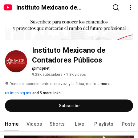
Instituto Mexicano de
Contadores Públicos
Instituto Mexicano de 
Contadores Públicos
@imcpnet
9.28K subscribers
•
1.3K videos
🎥 Donde el conocimiento cobra voz, y la ética, rostro. 
...more
imcp.org.mx
and 5 more links
Subscribe
Home
Videos
Shorts
Live
Playlists
Posts