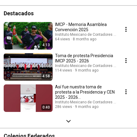
Destacados
IMCP - Memoria Asamblea
Convención 2025
Instituto Mexicano de Contadores Públicos
64 views
8 months ago
4:13
Toma de protesta Presidencia
IMCP 2025 - 2026
Instituto Mexicano de Contadores Públicos
114 views
9 months ago
4:58
Así fue nuestra toma de
protesta a la Presidencia y CEN
2025 - 2026
#aliadoestratégicodeméxico
Instituto Mexicano de Contadores Públicos
286 views
9 months ago
0:40
Colegios Federados