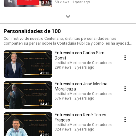
58 views
1 year ago
3:26
Personalidades de 100
Con motivo de nuestro Centenario, distintas personalidades nos
comparten su pensar sobre la Contaduría Pública y cómo les ha ayudado
durante sus actividades el día a día.
Entrevista con Carlos Slim
Domit
Instituto Mexicano de Contadores Públicos
29K views
3 years ago
42:18
Entrevista con José Medina
Mora Icaza
Instituto Mexicano de Contadores Públicos
576 views
2 years ago
34:43
Entrevista con René Torres
Fragoso
Instituto Mexicano de Contadores Públicos
324 views
2 years ago
47:59