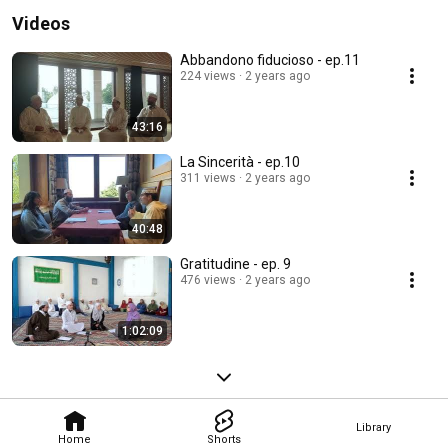
Videos
Abbandono fiducioso - ep.11
224 views
2 years ago
43:16
La Sincerità - ep.10
311 views
2 years ago
40:48
Gratitudine - ep. 9
476 views
2 years ago
1:02:09
Library
Home
Shorts