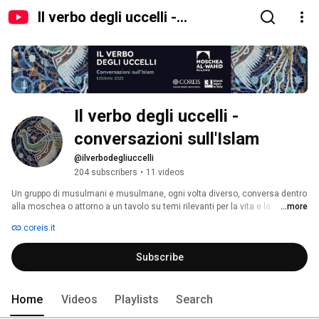
Il verbo degli uccelli -
conversazioni sull'Islam
Il verbo degli uccelli - 
conversazioni sull'Islam
@ilverbodegliuccelli
204 subscribers
•
11 videos
Un gruppo di musulmani e musulmane, ogni volta diverso, conversa dentro 
alla moschea o attorno a un tavolo su temi rilevanti per la vita e la 
...more
conoscenza della tradizione islamica. “Il Verbo degli uccelli” prende il 
coreis.it
titolo dall’opera del grande santo e sapiente persiano del XII secolo Farid al-
Din Attar ed è un progetto della COREIS Comunità Religiosa Islamica 
Subscribe
Italiana con la Moschea Al-Wahid di Milano. 
Home
Videos
Playlists
Search