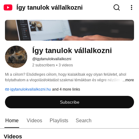
Így tanulok vállalkozni
Így tanulok vállalkozni
@igytanulokvallalkozni
2 subscribers
•
3 videos
Mi a célom? Elsődleges célom, hogy kialakítsak egy olyan felületet, ahol 
folytathatom a vlogolást/oktatást szakmai témákban és végre nézőim is 
...more
lennének. Tovább a saját tudásom dokumentálása és megosztása a lehető 
igytanulokvallalkozni.hu
and 4 more links
leghatékonyabb módon. A fejemben lévő kép az, hogy ingyenes és fizetős 
tartalmakat/szolgáltatásokat kombinálom. Ennek segítségével olyan 
Subscribe
közösséget szeretnék kialakítani, akik egymást segítve tudnak fejlődni. 
Home
Videos
Playlists
Search
Videos