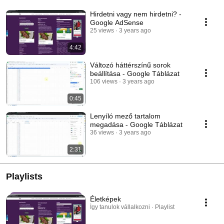
Hirdetni vagy nem hirdetni? -
Google AdSense
25 views
3 years ago
4:42
Változó háttérszínű sorok
beállítása - Google Táblázat
106 views
3 years ago
0:45
Lenyíló mező tartalom
megadása - Google Táblázat
36 views
3 years ago
2:31
Playlists
Életképek
Így tanulok vállalkozni · Playlist