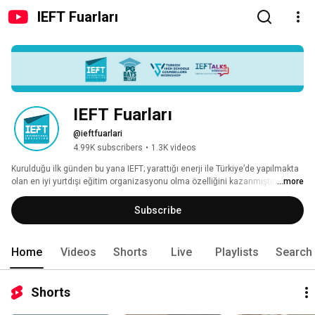
IEFT Fuarları
IEFT Fuarları
@ieftfuarlari
4.99K subscribers
•
1.3K videos
Kurulduğu ilk günden bu yana IEFT; yarattığı enerji ile Türkiye’de yapılmakta 
olan en iyi yurtdışı eğitim organizasyonu olma özelliğini kazanmıştır. Bu 
...more
haklı unvana, organizasyonlarında ulaştığı ziyaretçi ve katılımcı sayısı ve 
kalitesi ile IEFT felsefesinde ilk sırayı alan profesyonellik ve özel ilgi 
Subscribe
düsturlarıyla ulaşmıştır. 
Home
Videos
Shorts
Live
Playlists
Search
Shorts