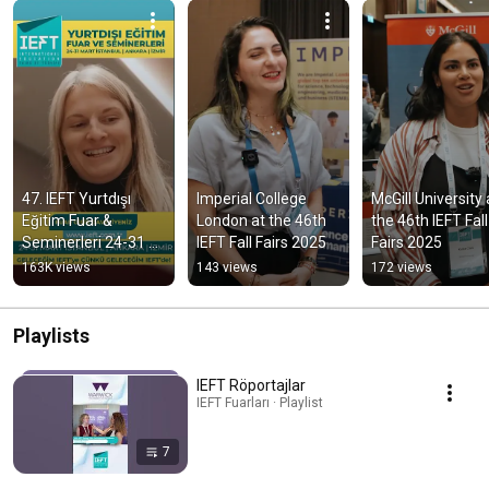
47. IEFT Yurtdışı 
Imperial College 
McGill University a
Eğitim Fuar & 
London at the 46th 
the 46th IEFT Fall 
Seminerleri 24-31 
IEFT Fall Fairs 2025
Fairs 2025
Mart'ta İstanbul 
163K views
143 views
172 views
Ankara ve İzmir'de !
Playlists
IEFT Röportajlar
IEFT Fuarları · Playlist
7