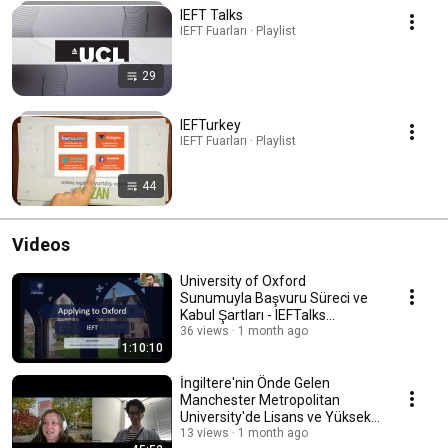
IEFT Talks
IEFT Fuarları · Playlist
29
IEFTurkey
IEFT Fuarları · Playlist
44
Videos
University of Oxford
Sunumuyla Başvuru Süreci ve
Kabul Şartları - IEFTalks
Webinar
36 views
1 month ago
1:10:10
İngiltere'nin Önde Gelen
Manchester Metropolitan
University'de Lisans ve Yüksek
Lisans Programları
13 views
1 month ago