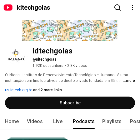
idtechgoias
idtechgoias
@idtechgoias
1.92K subscribers
•
2.8K videos
O Idtech - Instituto de Desenvolvimento Tecnológico e Humano - é uma 
instituição sem fins lucrativos de direito privado fundada em 05 de 
...more
Setembro de 2005 sob forma de associação civil, qualificada como 
idtech.org.br
and 2 more links
organização social, com prazo de duração indeterminado. 
Subscribe
Home
Videos
Live
Podcasts
Playlists
Pos