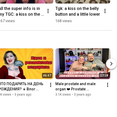
All the super info is in 
Tgk: a kiss on the belly 
my TGC: a kiss on the 
button and a little lower
belly button and a little 
167 views
168 views
lower
46:47
27:19
ЧТО ПОДАРИТЬ НА ДЕНЬ 
Male prostate and male 
РОЖДЕНИЯ? ☀️ Влог 
organ ❤️ Prostate 
распаковка подарков ☀️ 
stimulation
2K views
•
3 years ago
3.1K views
•
3 years ago
Лайфхаки ☀️