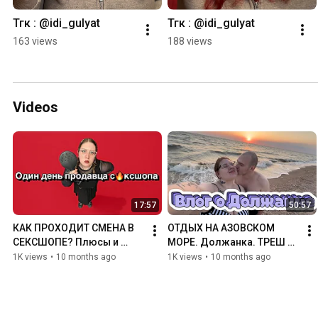
Тгк : @idi_gulyat
Тгк : @idi_gulyat
163 views
188 views
Videos
17:57
50:57
КАК ПРОХОДИТ СМЕНА В 
ОТДЫХ НА АЗОВСКОМ 
СЕКСШОПЕ? Плюсы и 
МОРЕ. Должанка. ТРЕШ 
минусы работы. Влог со 
или спокойствие? Стоит 
1K views
•
10 months ago
1K views
•
10 months ago
смены.
ли туда ехать?