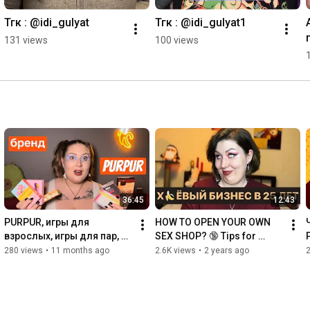
Тгк : @idi_gulyat
Тгк : @idi_gulyat1
131 views
100 views
36:45
12:43
PURPUR, игры для 
HOW TO OPEN YOUR OWN 
взрослых, игры для пар, 
SEX SHOP? 🔞 Tips for 
масло для беременных
starting a business 🔞 My 
280 views
•
11 months ago
2.6K views
•
2 years ago
journey and mistakes