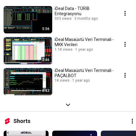
iDeal Data - TÜRİB
Entegrasyonu
503 views
3 months ago
5:56
iDeal Masaüstü Veri Terminali -
MKK Verileri
1.1K views
1 year ago
2:46
iDeal Masaüstü Veri Terminali -
PAÇALBOT
1K views
1 year ago
6:43
Shorts