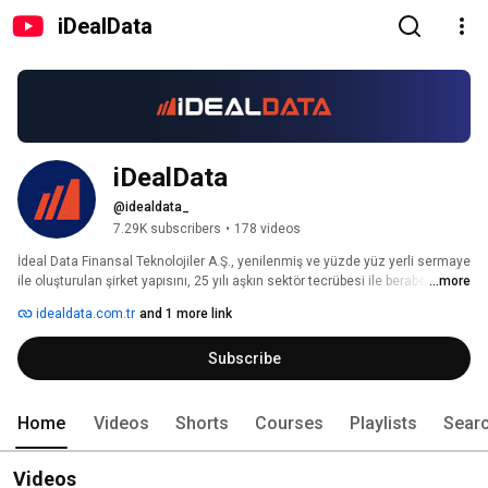
iDealData
iDealData
@idealdata_
7.29K subscribers
•
178 videos
İdeal Data Finansal Teknolojiler A.Ş., yenilenmiş ve yüzde yüz yerli sermaye 
ile oluşturulan şirket yapısını, 25 yılı aşkın sektör tecrübesi ile beraber 
...more
kullanıcılara sunan bir veri dağıtım firması olarak kurulmuştur. 
idealdata.com.tr
and 1 more link
Subscribe
Home
Videos
Shorts
Courses
Playlists
Sear
Videos