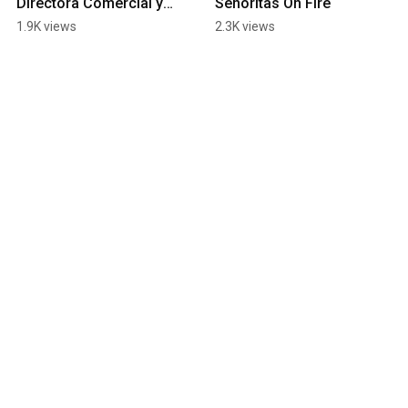
Directora Comercial y 
Señoritas On Fire
Desarrollo de Negocio 
1.9K views
2.3K views
en La Vendita Natural