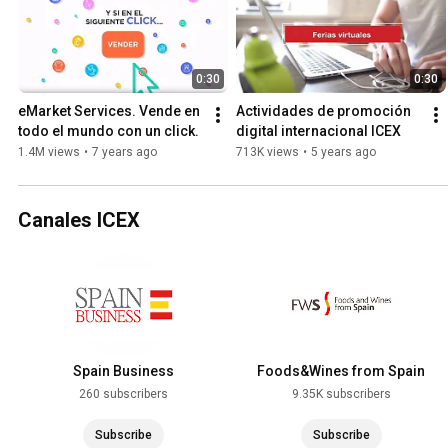
0:30
0:30
eMarket Services. Vende en 
Actividades de promoción 
todo el mundo con un click.
digital internacional ICEX
1.4M views
•
7 years ago
713K views
•
5 years ago
Canales ICEX
Spain Business
Foods&Wines from Spain
260 subscribers
9.35K subscribers
Subscribe
Subscribe