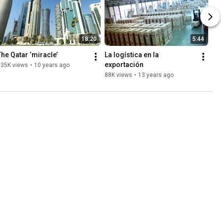
18:20
5:44
The Qatar ‘miracle’
La logística en la 
exportación
135K views
•
10 years ago
88K views
•
13 years ago