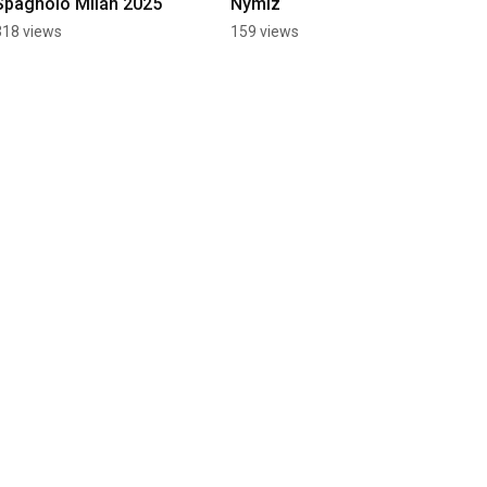
Spagnolo Milán 2025
Nymiz
318 views
159 views