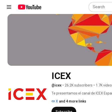
ICEX
@icex
•
26.2K subscribers
•
1.7K video
Te presentamos el canal de ICEX España
empresas que queráis iniciar o consolid
X
and 4 more links
todos nuestros servicios y herramient
sobre mercados y países que pueden res
Subscribe