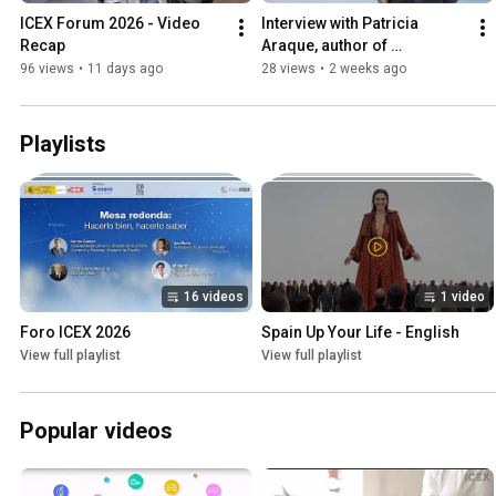
ICEX Forum 2026 - Video 
Interview with Patricia 
Recap
Araque, author of 
"Emprender con calma"
96 views
•
11 days ago
28 views
•
2 weeks ago
Playlists
16 videos
1 video
Foro ICEX 2026
Spain Up Your Life - English
View full playlist
View full playlist
Popular videos