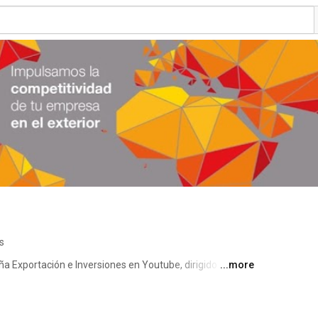
s
 Exportación e Inversiones en Youtube, dirigido a las 
...more
ar vuestro negocio en el exterior. En él os explicamos 
as de apoyo; también os ofrecemos información de valor 
ultar de interés para internacionalizar tu negocio 