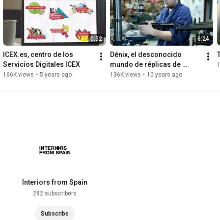
0:52
6:24
ICEX.es, centro de los 
Dénix, el desconocido 
Servicios Digitales ICEX
mundo de réplicas de 
armas
166K views
•
5 years ago
136K views
•
10 years ago
Interiors from Spain
282 subscribers
Subscribe