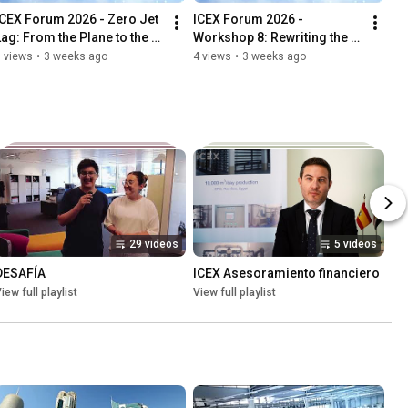
ICEX Forum 2026 - Zero Jet 
ICEX Forum 2026 - 
Lag: From the Plane to the 
Workshop 8: Rewriting the 
Meeting
Path to Market
 views
•
3 weeks ago
4 views
•
3 weeks ago
29 videos
5 videos
DESAFÍA
ICEX Asesoramiento financiero
iew full playlist
View full playlist