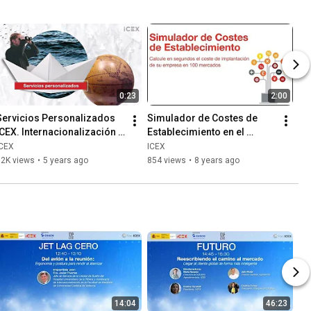
0:23
2:00
Servicios Personalizados 
Simulador de Costes de 
ICEX. Internacionalización 
Establecimiento en el 
sin tener que desplazarse
Exterior de ICEX
ICEX
ICEX
12K views
•
5 years ago
854 views
•
8 years ago
14:04
46:23