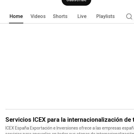
(estudios de mercado, informes, guías
capacitación y consultoría de negocio i
Home
Videos
Shorts
Live
Playlists
Servicios ICEX para la internacionalización de
ICEX España Exportación e Inversiones ofrece a las empresas españ
servicios para apoyarlas en todas sus etapas de internacionalización: