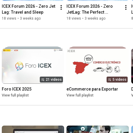
ICEX Forum 2026 - Zero Jet 
ICEX Forum 2026 - Zero 
Lag: Travel and Sleep
JetLag: The Perfect 
Suitcase for Business Trips
18 views
•
3 weeks ago
18 views
•
3 weeks ago
8
21 videos
5 videos
Foro ICEX 2025
eCommerce para Exportar
View full playlist
View full playlist
V