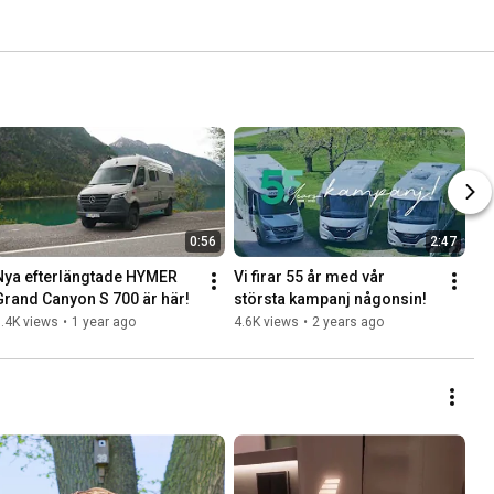
0:56
2:47
Nya efterlängtade HYMER 
Vi firar 55 år med vår 
Grand Canyon S 700 är här!
största kampanj någonsin!
.4K views
•
1 year ago
4.6K views
•
2 years ago