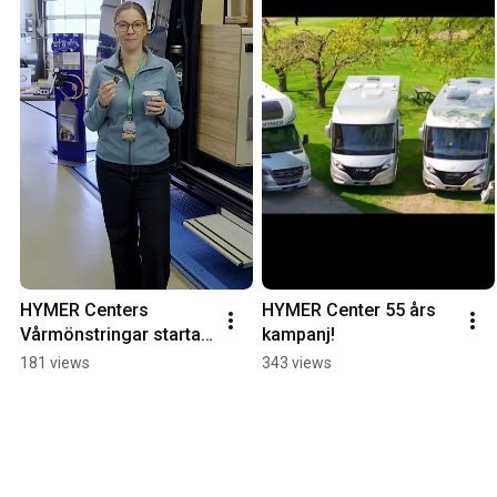
HYMER Centers 
HYMER Center 55 års 
Vårmönstringar startar 
kampanj!
nu runt om i Sverige 
181 views
343 views
🇸🇪 Besök din 
anläggning i april!