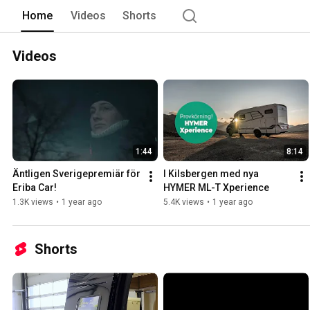
Home
Videos
Shorts
Videos
1:44
8:14
Äntligen Sverigepremiär för 
I Kilsbergen med nya 
Eriba Car!
HYMER ML-T Xperience
1.3K views
•
1 year ago
5.4K views
•
1 year ago
Shorts