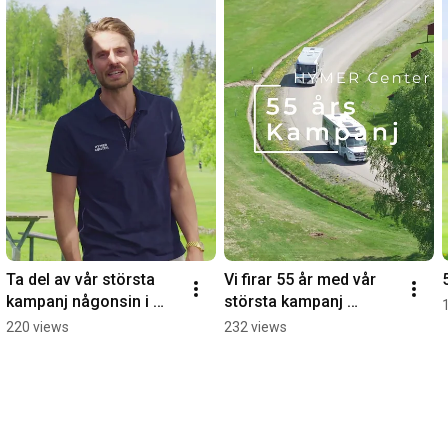
Ta del av vår största 
Vi firar 55 år med vår 
kampanj någonsin i 
största kampanj 
samband med vårt 55 
någonsin!
220 views
232 views
års jubileum!