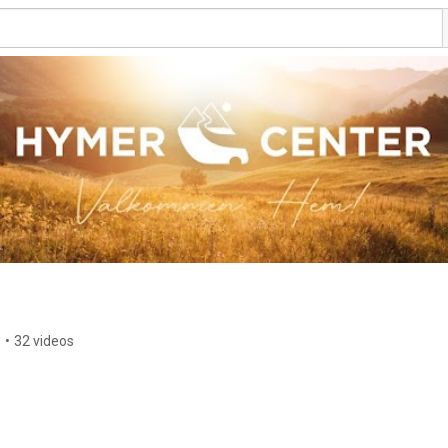
s
•
32 videos