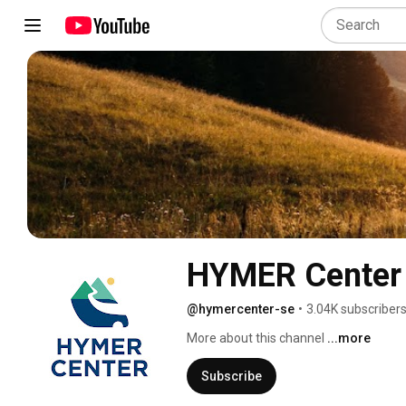
HYMER Center
@hymercenter-se
•
3.04K subscriber
More about this channel
...more
Subscribe