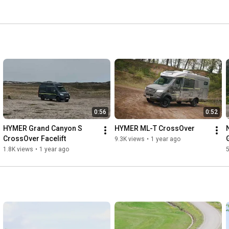
0:56
0:52
HYMER Grand Canyon S 
HYMER ML-T CrossOver
CrossOver Facelift
9.3K views
•
1 year ago
1.8K views
•
1 year ago
5