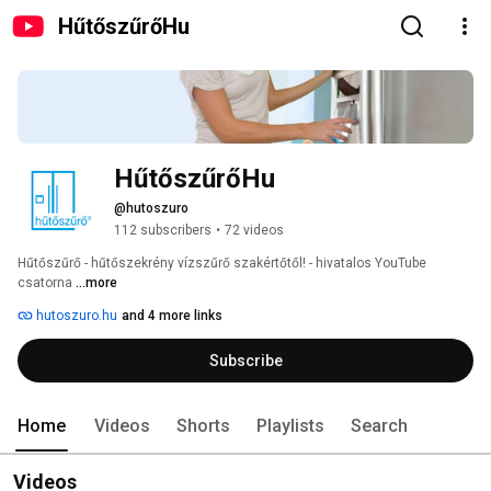
HűtőszűrőHu
HűtőszűrőHu
@hutoszuro
112 subscribers
•
72 videos
Hűtőszűrő - hűtőszekrény vízszűrő szakértőtől! - hivatalos YouTube 
csatorna 
...more
hutoszuro.hu
and 4 more links
Subscribe
Home
Videos
Shorts
Playlists
Search
Videos