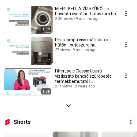
MIÉRT KELL A VÍZSZŰRŐT 6
havonta cserélni - hutoszuro.hu
2.3K views
9 months ago
1:08
Piros lámpa visszaállítása a
hűtőn - hutoszuro.hu
27 views
9 months ago
0:37
FilterLogic Classic típusú
víztisztító kancsó szűrőbetét
termékbemutató |
www.hutoszuro.hu
214 views
2 years ago
1:39
Shorts