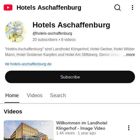
Hotels Aschaffenburg
Hotels Aschaffenburg
@hotels-aschaffenburg
20 subscribers
•
8 videos
"Hotels Aschaffenburg" sind Landhotel Klingerhof, Hotel Gerber, Hotel Wilder 
Mann, Hotel Goldener Karpfen und Hotel Am Stiftsberg. Deine Urlaubs- / 
...more
Shortbreak-Hotels am bayerischen Untermain und Logenplätze im 
hotels-aschaffenburg.de
Naturpark Spessart! 
Subscribe
Home
Videos
Search
Videos
Willkommen im Landhotel
Klingerhof - Image Video
1.4K views
1 year ago