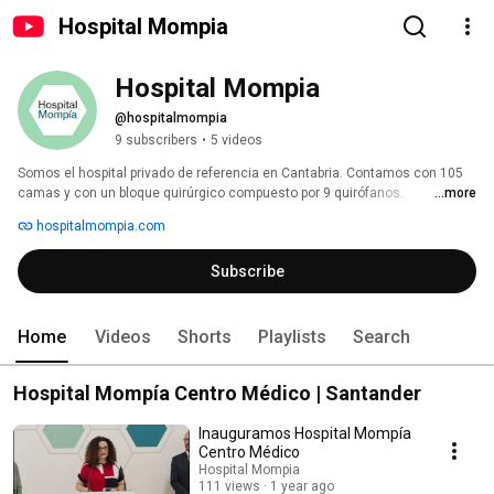
Hospital Mompia
Hospital Mompia
@hospitalmompia
9 subscribers
•
5 videos
Somos el hospital privado de referencia en Cantabria. Contamos con 105 
camas y con un bloque quirúrgico compuesto por 9 quirófanos. 
...more
Realizamos cerca de 11.000 procedimientos al año, de los cuales 6.000 
hospitalmompia.com
son cirugías mayores. 
Subscribe
Home
Videos
Shorts
Playlists
Search
Hospital Mompía Centro Médico | Santander
Inauguramos Hospital Mompía
Centro Médico
Hospital Mompia
111 views
1 year ago