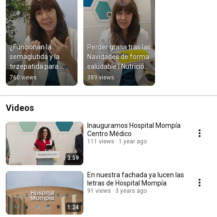
¿Funcionan la 
Perder grasa tras las 
semaglutida y la 
Navidades de forma 
tirzepatida para 
saludable | Nutrición 
adelgazar? | 
Clínica  | Hospital 
760 views
389 views
Nutrición Clínica  | 
Mompía
Hospital Mompía
Videos
Inauguramos Hospital Mompía
Centro Médico
111 views
1 year ago
3:59
En nuestra fachada ya lucen las
letras de Hospital Mompía
91 views
3 years ago
1:24