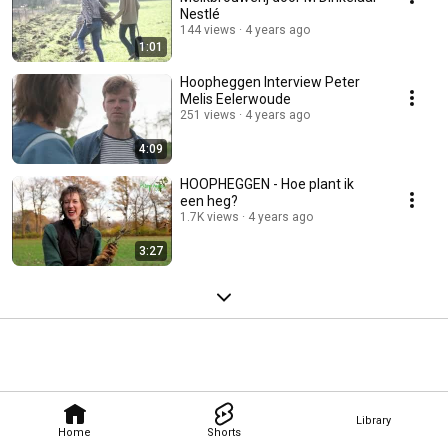
Nestlé
144 views
4 years ago
1:01
Hoopheggen Interview Peter
Melis Eelerwoude
251 views
4 years ago
4:09
HOOPHEGGEN - Hoe plant ik
een heg?
1.7K views
4 years ago
3:27
Library
Home
Shorts