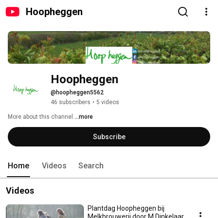
Hoopheggen
Hoopheggen
@hoopheggen5562
46 subscribers
•
5 videos
More about this channel
...more
Subscribe
Home
Videos
Search
Videos
Plantdag Hoopheggen bij
Melkbrouwerij door M Dinkelaar