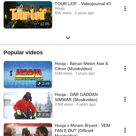
TOUR LEIF - Videojournal #3
Hooja
65K views
2 years ago
12:05
Popular videos
Hooja - Banan Melon Kiwi &
Citron (Musikvideo)
10M views
3 years ago
2:49
Hooja - DÄR GÄDDAN
SIMMAR (Musikvideo)
3.4M views
4 years ago
2:36
Hooja x Miriam Bryant - VEM
FAN E DU? (Officiell
Musikvideo)