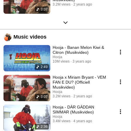
3.2M views
2 years ago
3:07
Music videos
Hooja - Banan Melon Kiwi &
Citron (Musikvideo)
Hooja
10M views
3 years ago
2:49
Hooja x Miriam Bryant - VEM
FAN E DU? (Officiell
Musikvideo)
Hooja
3.2M views
2 years ago
3:07
Hooja - DÄR GÄDDAN
SIMMAR (Musikvideo)
Hooja
3.4M views
4 years ago
2:36