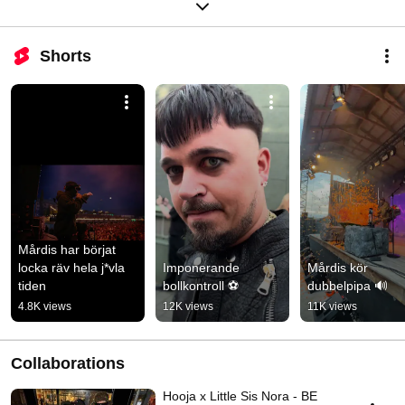
Shorts
Mårdis har börjat 
locka räv hela j*vla 
Imponerande 
Mårdis kör 
tiden
bollkontroll ⚽️
dubbelpipa 🔊
4.8K views
12K views
11K views
Collaborations
Hooja x Little Sis Nora - BE