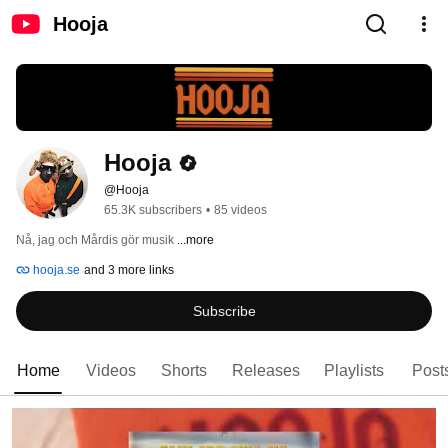
Hooja
Hooja
@Hooja
65.3K subscribers
•
85 videos
Nå, jag och Mårdis gör musik 
...more
hooja.se
and 3 more links
Subscribe
Home
Videos
Shorts
Releases
Playlists
Post