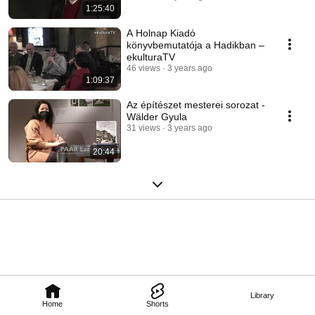
1:25:40
A Holnap Kiadó
könyvbemutatója a Hadikban –
ekulturaTV
46 views
3 years ago
1:09:37
Az építészet mesterei sorozat -
Wälder Gyula
31 views
3 years ago
20:44
Library
Home
Shorts