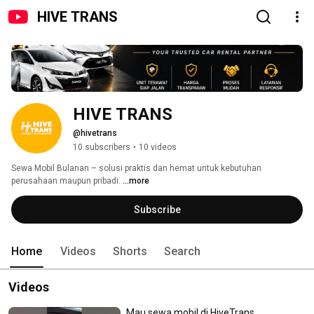
HIVE TRANS
HIVE TRANS
@hivetrans
10 subscribers
•
10 videos
Sewa Mobil Bulanan – solusi praktis dan hemat untuk kebutuhan 
perusahaan maupun pribadi. 
...more
Subscribe
Home
Videos
Shorts
Search
Videos
Mau sewa mobil di HiveTrans