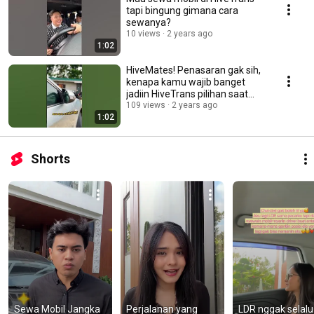
tapi bingung gimana cara
sewanya?
10 views
2 years ago
1:02
HiveMates! Penasaran gak sih,
kenapa kamu wajib banget
jadiin HiveTrans pilihan saat
mau sewa mobil?
109 views
2 years ago
1:02
Shorts
Sewa Mobil Jangka 
Perjalanan yang 
LDR nggak selalu 