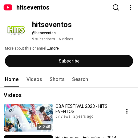
hitseventos
hitseventos
@hitseventos
9 subscribers
•
6 videos
More about this channel
...more
Subscribe
Home
Videos
Shorts
Search
Videos
OBA FESTIVAL 2023 - HITS
EVENTOS
67 views
2 years ago
2:45
Hits Eventos - Folianópolis 2014