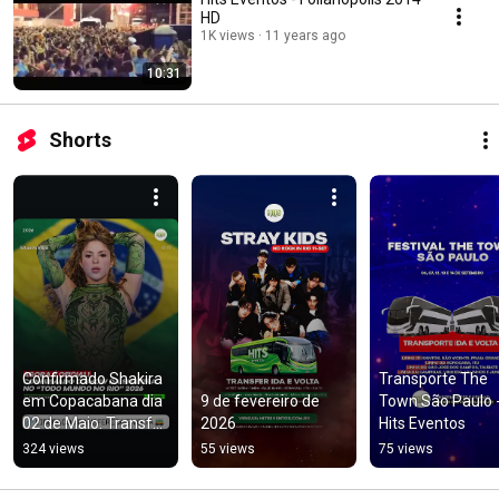
HD
1K views
11 years ago
10:31
Shorts
Confirmado Shakira 
Transporte The 
em Copacabana dia 
9 de fevereiro de 
Town São Paulo -
02 de Maio. Transfer 
2026
Hits Eventos
ida e volta 
324 views
55 views
75 views
@hitseventos