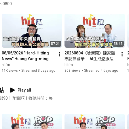
0700~0800
57:21
58:45
08/05/2026 "Hard-Hitting 
20260804《嗆新聞》陳家頤
News" Huang Yang-ming 
專訪洪國華 「AI生成恐掀法律
discusses: "Toxic oil cover-
風暴 揭社群公審發文風險」
hitfm
hitfm
h
up with no central acc...
11K views
•
Streamed 3 days ago
308 views
•
Streamed 4 days ago
點
Play all