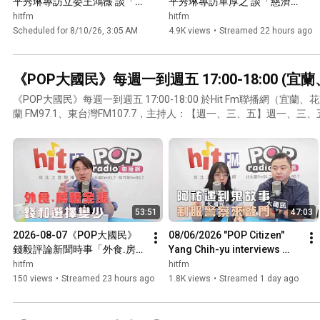
平秀琳專訪立委王鴻薇 談「政
平秀琳專訪單厚之 談「慈濟因
經時事」
疫苗遭詐騙！藍綠又吵不
hitfm
hitfm
停！/ 從疫苗到毒油！綠全推
Scheduled for 8/10/26, 3:05 AM
4.9K views
•
Streamed 22 hours ago
『專家會議』？」
《POP大國民》每週一到週五 17:00-18:00 (宜
《POP大國民》每週一到週五 17:00-18:00 於Hit Fm聯播網（
蘭 FM97.1、東台灣FM107.7，主持人：【週一、三、五】週一、三
代班主持人
53:51
47:03
2026-08-07《POP大國民》
08/06/2026 "POP Citizen" 
錢毅評論新聞時事「外食.房租
Yang Chih-yu interviews 
全漲 錢和選擇變少」
former KMT New Media 
hitfm
hitfm
Department Director Wei 
150 views
•
Streamed 23 hours ago
1.8K views
•
Streamed 1 day ago
Chu...