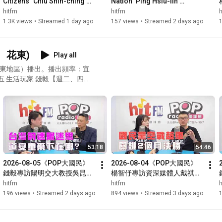
Citizens" Chiu Shih-ching 
Nation" Ping Hsiu-lin 
discusses "Russia-Ukraine 
interviews Chiang Nan-chih, 
hitfm
hitfm
h
'War of Attrition'! / H...
Director-General of the T...
1.3K views
•
Streamed 1 day ago
157 views
•
Streamed 2 days ago
蘭、花東)
Play all
宜蘭、花東地區）播出。播出頻率：宜
、五 生活玩家 錢毅【週二、四】
53:18
54:46
2026-08-05《POP大國民》
2026-08-04《POP大國民》
錢毅專訪陽明交大教授吳昆峯
楊智伃專訪資深媒體人戴祺修
「台灣的速限迷思 道安重藥應
「國民黨空戰超車 關鍵2個月
hitfm
hitfm
h
該下在哪裡?」
決勝」
196 views
•
Streamed 2 days ago
894 views
•
Streamed 3 days ago