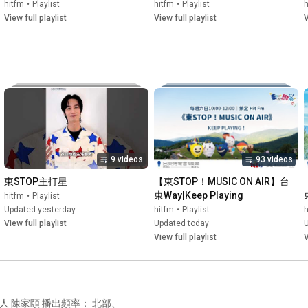
hitfm
•
Playlist
hitfm
•
Playlist
h
View full playlist
View full playlist
V
9 videos
93 videos
東STOP主打星
【東STOP！MUSIC ON AIR】台
東Way|Keep Playing
hitfm
•
Playlist
Updated yesterday
hitfm
•
Playlist
h
View full playlist
Updated today
View full playlist
V
率： 北部、