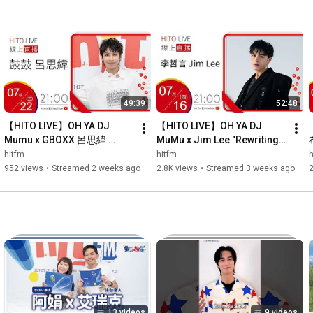
49:39
52:48
【HITO LIVE】OH YA DJ 
【HITO LIVE】OH YA DJ 
Mumu x GBOXX 呂思緯 
MuMu x Jim Lee "Rewriting 
"Vitamin G"｜07/22/2026
You into My 100 Love 
hitfm
hitfm
h
Songs"｜07/16/2026
952 views
•
Streamed 2 weeks ago
2.8K views
•
Streamed 3 weeks ago
13 videos
9 videos