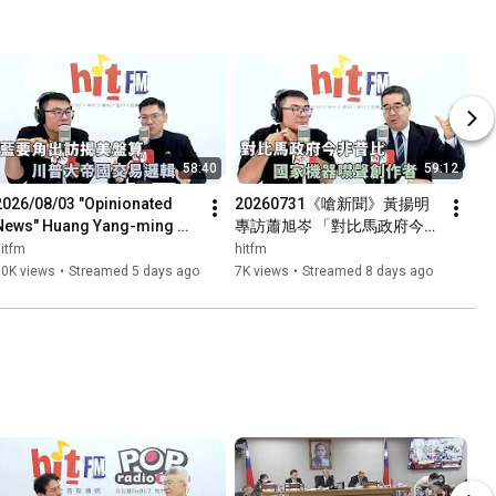
58:40
59:12
2026/08/03 "Opinionated 
20260731《嗆新聞》黃揚明
News" Huang Yang-ming 
專訪蕭旭岑 「對比馬政府今非
interviews Weng Lu-chung: 
昔比 國家機器噤聲創作者」
itfm
hitfm
"Blue Camp key figure’s v...
10K views
•
Streamed 5 days ago
7K views
•
Streamed 8 days ago