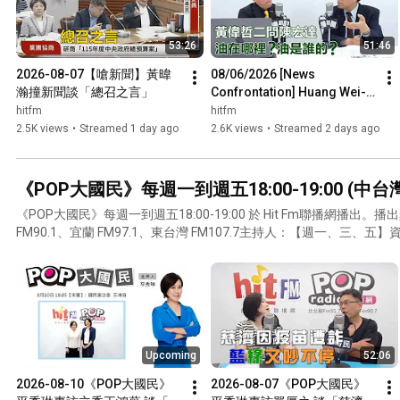
53:26
51:46
2026-08-07【嗆新聞】黃暐
08/06/2026 [News 
瀚撞新聞談「總召之言」
Confrontation] Huang Wei-
han Hits the News: Interview 
hitfm
hitfm
with Huang Wei-che — 
2.5K views
•
Streamed 1 day ago
2.6K views
•
Streamed 2 days ago
"Huan...
《POP大國民》每週一到週五18:00-19:00 (
《POP大國民》每週一到週五18:00-19:00 於 Hit Fm聯播網播出。播
FM90.1、宜蘭 FM97.1、東台灣 FM107.7主持人：【週一、三、
代班主持人；【週四】軍事評論員 邱世卿
Upcoming
52:06
2026-08-10《POP大國民》
2026-08-07《POP大國民》