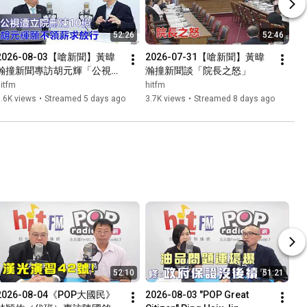
52:26
52:46
2026-08-03【嗆新聞】黃暐
2026-07-31【嗆新聞】黃暐
瀚撞新聞專訪胡元輝「公視遭
瀚撞新聞談「院長之怒」
立院刪凍10億 胡元輝願不領
itfm
hitfm
薪求放行」
.6K views
•
Streamed 5 days ago
3.7K views
•
Streamed 8 days ago
52:10
51:21
2026-08-04《POP大國民》
2026-08-03 "POP Great 