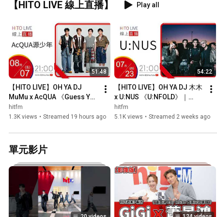
【HITO LIVE 線上直播】
Play all
51:48
54:22
【HITO LIVE】OH YA DJ 
【HITO LIVE】OH YA DJ 木木 
MuMu x AcQUA 《Guess You 
x U:NUS 《U:NFOLD》｜
Like It》｜08/07/2026
2026.7.23
hitfm
hitfm
1.3K views
•
Streamed 19 hours ago
5.1K views
•
Streamed 2 weeks ago
單元影片
20 videos
124 videos