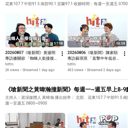
花東107.7 中部91.5 南部90.1 宜蘭97.1 收聽時間：每週一至週五 
57:08
56:58
20260807《嗆新聞》黃揚明
20260806《嗆新聞》陳家頤
專訪膝關節 「蜘蛛人銜接復聯
專訪蘇琪琪 「直擊中年低谷崩
彩蛋 鉅作奧德賽史詩熱潮」
潰潮 工作成癮焦慮自救法」
hitfm
hitfm
2K views
•
Streamed 1 day ago
453 views
•
Streamed 2 days ago
《嗆新聞之黃暐瀚撞新聞》每週一~週五早上8-9
主持人：資深媒體人 黃暐瀚 播出頻率： 北部、花東107.7 中部91.5 南部90.1 宜蘭97.1 收聽時間：每
週一至週五 0800~0900