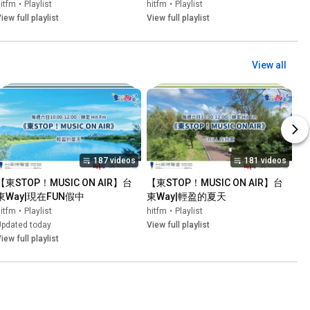
itfm
•
Playlist
hitfm
•
Playlist
iew full playlist
View full playlist
View all
187 videos
181 videos
【東STOP！MUSIC ON AIR】台
【東STOP！MUSIC ON AIR】台
東Way|現在FUN假中
東Way|輕盈的夏天
itfm
•
Playlist
hitfm
•
Playlist
Updated today
View full playlist
iew full playlist