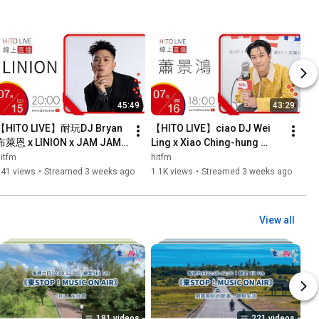
45:49
43:29
【HITO LIVE】耐玩DJ Bryan
【HITO LIVE】ciao DJ Wei 
布萊恩 x LINION x JAM JAM 
Ling x Xiao Ching-hung 
ASIA 亞洲音樂節｜2026.7.15
"Xiao Ching-hung Self-
itfm
hitfm
Titled Debut Album" | 
241 views
•
Streamed 3 weeks ago
1.1K views
•
Streamed 3 weeks ago
07/16/2026
View all
181 videos
221 videos