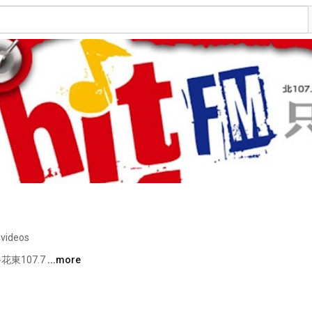
 videos
‧花東107.7 
...more