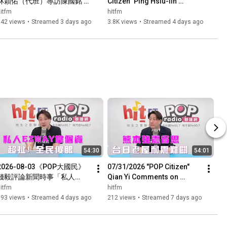
林穎佑（代班）專訪陳國銘 談
Citizen" Ping Hsiu-lin 
「漢光演習42號！淡江大橋實
Interviews Chou Yu-hsiu: 
itfm
hitfm
戰測試！」
Discussing "Fuel Quality 
142 views
•
Streamed 3 days ago
3.8K views
•
Streamed 4 days ago
Sc...
54:30
54:01
2026-08-03《POP大國民》
07/31/2026 "POP Citizen" 
錢毅評論新聞時事「私人
Qian Yi Comments on 
EZWAY掌個資全民傻眼、全球
Current Events: "Reflections 
itfm
hitfm
最新詐騙手法，包養網也在
on the Kumamoto Earthqu...
193 views
•
Streamed 4 days ago
212 views
•
Streamed 7 days ago
列」