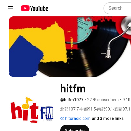
hitfm
@hitfm1077
•
227K subscribers
•
9.1K
北部107.7‧中部91.5‧南部90.1‧宜蘭97.1
hitoradio.com
and 3 more links
Subscribe