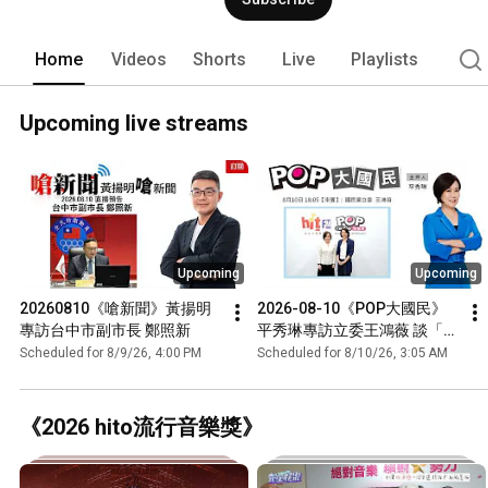
Home
Videos
Shorts
Live
Playlists
Upcoming live streams
Upcoming
Upcoming
20260810《嗆新聞》黃揚明
2026-08-10《POP大國民》
專訪台中市副市長 鄭照新
平秀琳專訪立委王鴻薇 談「政
經時事」
Scheduled for 8/9/26, 4:00 PM
Scheduled for 8/10/26, 3:05 AM
《2026 hito流行音樂獎》