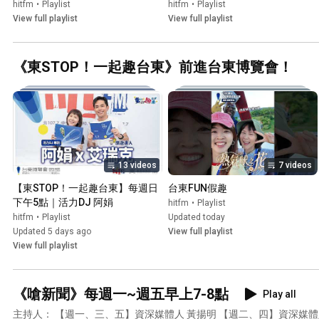
hitfm
•
Playlist
hitfm
•
Playlist
View full playlist
View full playlist
《東STOP！一起趣台東》前進台東博覽會！
13 videos
7 videos
【東STOP！一起趣台東】每週日
台東FUN假趣
下午5點｜活力DJ 阿娟
hitfm
•
Playlist
hitfm
•
Playlist
Updated today
Updated 5 days ago
View full playlist
View full playlist
《嗆新聞》每週一~週五早上7-8點
Play all
主持人： 【週一、三、五】資深媒體人 黃揚明 【週二、四】資深媒體人 陳家頤 播出頻