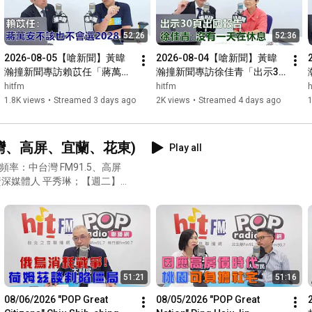
52:26
52:36
2026-08-05【嗆新聞】黃暐
2026-08-04【嗆新聞】黃暐
瀚撞新聞專訪賴苡任「蔣萬安
瀚撞新聞專訪徐佳青「出示30
不該也不會選2028！」
頁出國報告 徐佳青：沒有一天
hitfm
hitfm
h
在休息」
1.8K views
•
Streamed 3 days ago
2K views
•
Streamed 4 days ago
1
中台灣、高屏、宜蘭、花東)
Play all
出頻率：中台灣 FM91.5、高屏
五】資深媒體人 平秀琳；【週二】
51:21
51:16
08/06/2026 "POP Great 
08/05/2026 "POP Great 