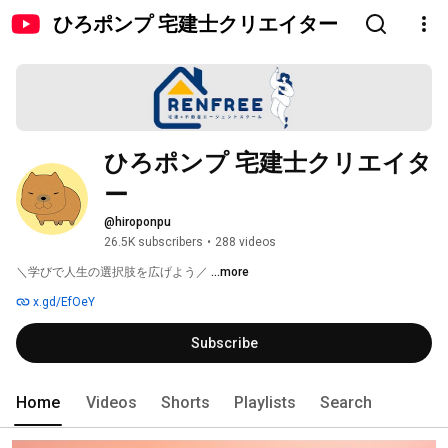
ひろポンプ 宅建士クリエイター
ひろポンプ 宅建士クリエイタ
ー
@hiroponpu
26.5K subscribers
•
288 videos
＼学びで人生の選択肢を広げよう／ 
...more
x.gd/EfOeY
Subscribe
Home
Videos
Shorts
Playlists
Search