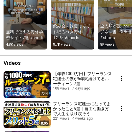
飲み会を我慢してで
全人類が読むべ
無料で使える資格学
も取るべき資格
ジネス書TOP5冊 
習サイト7選 #shorts
TOP5 #shorts
#shorts
4.8K views
8.7K views
8K views
Videos
【年収1000万円】フリーランス
宅建士の僕が5年間続けてるル
ーティーン7選
108 views
7 days ago
7:44
フリーランス宅建士になってよ
かったこと5選｜自由な働き方
で人生を取り戻そう
221 views
4 weeks ago
8:05