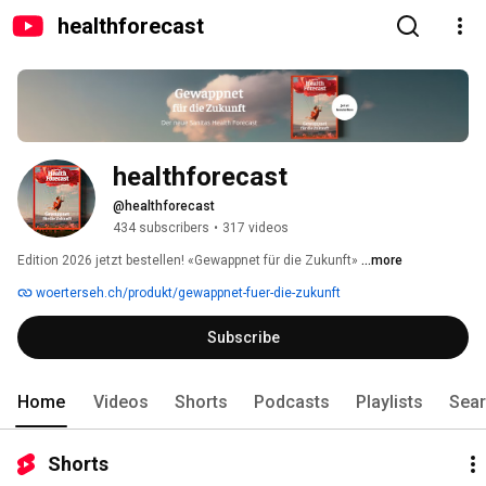
healthforecast
healthforecast
@healthforecast
434 subscribers
•
317 videos
Edition 2026 jetzt bestellen! «Gewappnet für die Zukunft» 
...more
woerterseh.ch/produkt/gewappnet-fuer-die-zukunft
Subscribe
Home
Videos
Shorts
Podcasts
Playlists
Sea
Shorts