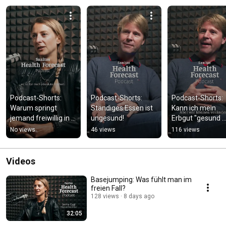
Podcast-Shorts: 
Podcast-Shorts: 
Podcast-Shorts: 
Warum springt 
Ständiges Essen ist 
Kann ich mein 
jemand freiwillig in 
ungesund!
Erbgut "gesund 
die Tiefe?
essen"?
No views
46 views
116 views
Videos
Basejumping: Was fühlt man im
freien Fall?
128 views
8 days ago
32:05