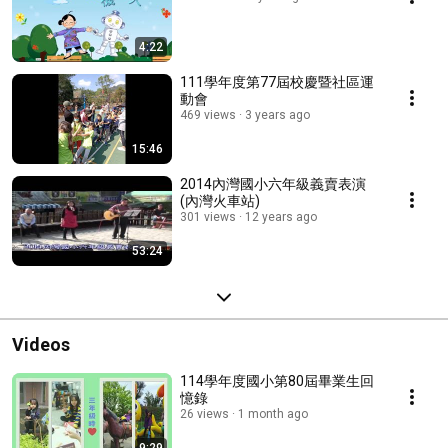
4:22
111學年度第77屆校慶暨社區運
動會
469 views
3 years ago
15:46
2014內灣國小六年級義賣表演
(內灣火車站)
301 views
12 years ago
53:24
Videos
114學年度國小第80屆畢業生回
憶錄
26 views
1 month ago