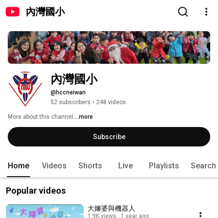
內灣國小
內灣國小
@hccneiwan
52 subscribers
•
248 videos
More about this channel
...more
Subscribe
Home
Videos
Shorts
Live
Playlists
Search
Popular videos
大嬸婆與機器人
1.9K views
1 year ago