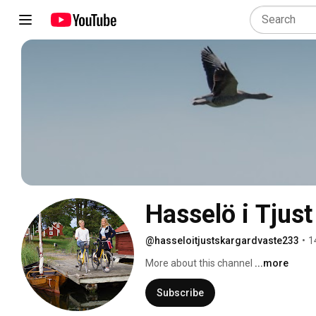
Hasselö i Tjust
@hasseloitjustskargardvaste233
•
1
More about this channel
...more
Subscribe