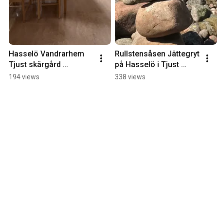
Hasselö Vandrarhem 
Rullstensåsen Jättegryt 
Tjust skärgård 
på Hasselö i Tjust 
Västervik Loftahammar
skärgård Västervik
194 views
338 views