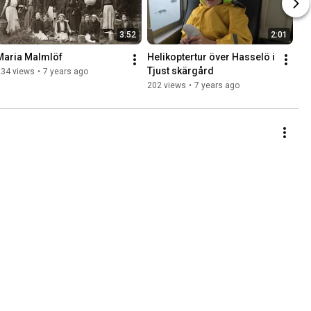
3:52
2:01
Maria Malmlöf
Helikoptertur över Hasselö i 
Tjust skärgård
234 views
•
7 years ago
202 views
•
7 years ago