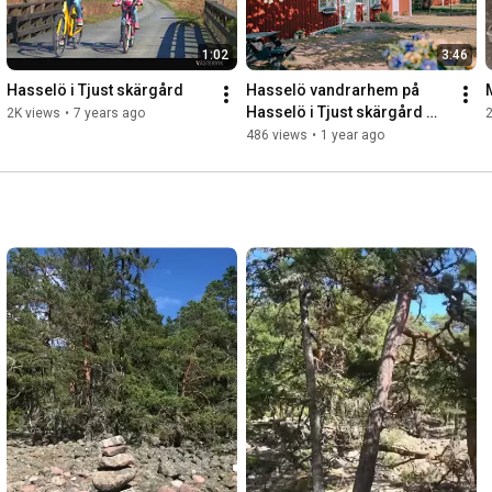
1:02
3:46
Hasselö i Tjust skärgård
Hasselö vandrarhem på 
Hasselö i Tjust skärgård 
2K views
•
7 years ago
utanför Västervik och 
486 views
•
1 year ago
Loftahammar.