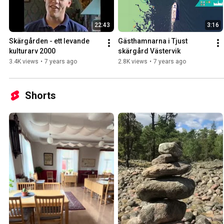
22:43
3:16
Skärgården - ett levande 
Gästhamnarna i Tjust 
kulturarv 2000
skärgård Västervik
3.4K views
•
7 years ago
2.8K views
•
7 years ago
Shorts