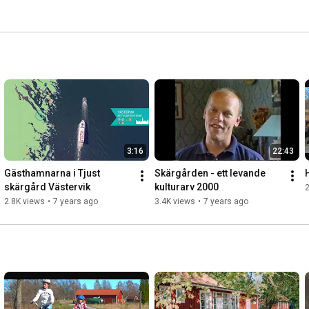
3:16
22:43
Gästhamnarna i Tjust 
Skärgården - ett levande 
skärgård Västervik
kulturarv 2000
2.8K views
•
7 years ago
3.4K views
•
7 years ago