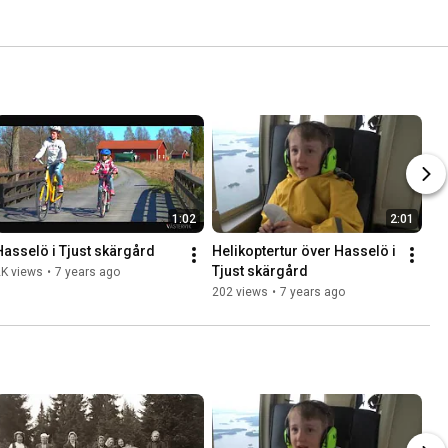
1:02
2:01
Hasselö i Tjust skärgård
Helikoptertur över Hasselö i 
Tjust skärgård
2K views
•
7 years ago
202 views
•
7 years ago