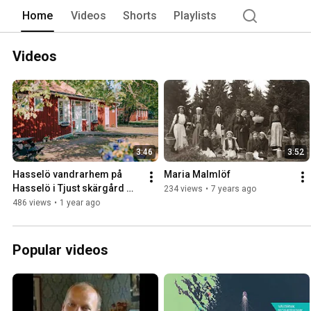
Home
Videos
Shorts
Playlists
Videos
3:46
3:52
Hasselö vandrarhem på 
Maria Malmlöf
Hasselö i Tjust skärgård 
234 views
•
7 years ago
utanför Västervik och 
486 views
•
1 year ago
Loftahammar.
Popular videos