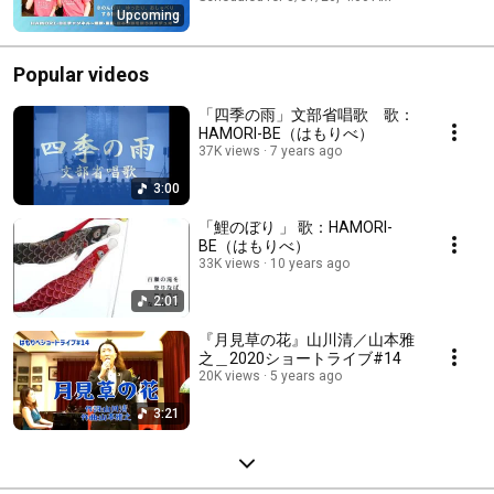
Upcoming
の歌～
Popular videos
「四季の雨」文部省唱歌 歌：
HAMORI-BE（はもりべ）
37K views
7 years ago
3:00
「鯉のぼり 」 歌：HAMORI-
BE（はもりべ）
33K views
10 years ago
2:01
『月見草の花』山川清／山本雅
之＿2020ショートライブ#14
20K views
5 years ago
3:21