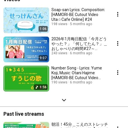
Soap-san Lyrics: Composition:
[HAMORI-BE Cutout Video
Uta☆Cafe Online] #24
198 views
5 months ago
1:06
2026年1月晦日配信「今月どう
やった？」「何してたん？」＿
おしゃべりの時間#27～
HAMORI-BE唱歌・童謡・日本
243 views
6 months ago
9:07
の歌～
Number Song - Lyrics: Yume
Koji, Music: Otani Hajime
[HAMORI-BE Cutout Video
Uta☆Cafe Online] #23
190 views
6 months ago
1:56
Past live streams
朝活！45分＿こえのストレッチ