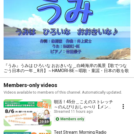
『うみ』うみは ひろいな おおきいな＿白崎海岸の風景【歌でつな
ごう日本の一年＿8月】～HAMORI-BE～唱歌・童謡・日本の歌を歌
う男声デュオ
Members-only videos
Videos available to members of this channel. Automatically updated.
朝活！45分＿こえのストレッチ
～のんびりおしゃべり【メンバ
ー限定 朝のラジオ風配信#68 小
Streamed 11 hours ago
原有貴の「おはようをあなた
Members only
39:49
に」】～HAMORI-BEチャンネ
ル～唱歌・童謡・日本の歌～
Test Stream: Morning Radio