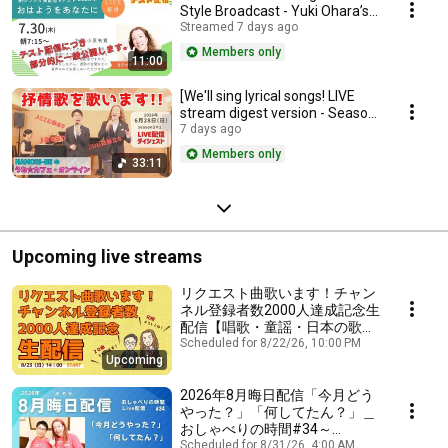
Style Broadcast - Yuki Ohara’s
"Good Morning to You" – A test
Streamed 7 days ago
stream h...
Members only
11:00
[We'll sing lyrical songs! LIVE
stream digest version - Season
#2-1 Uta☆Cafe Online 'Song,
7 days ago
Song, ...
Members only
33:11
Upcoming live streams
リクエスト曲歌います！チャン
ネル登録者数2000人達成記念生
配信【唱歌・童謡・日本の歌を
歌う男声デュオ～HAMORI-
Scheduled for 8/22/26, 10:00 PM
Upcoming
BE】
2026年8月晦日配信「今月どう
やった？」「何してたん？」＿
おしゃべりの時間#34～
HAMORI-BE唱歌・童謡・日本
Scheduled for 8/31/26, 4:00 AM