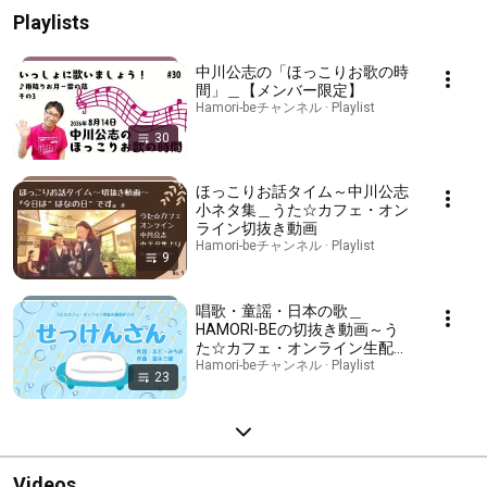
Playlists
中川公志の「ほっこりお歌の時
間」＿【メンバー限定】
Hamori-beチャンネル · Playlist
30
ほっこりお話タイム～中川公志
小ネタ集＿うた☆カフェ・オン
ライン切抜き動画
Hamori-beチャンネル · Playlist
9
唱歌・童謡・日本の歌＿
HAMORI-BEの切抜き動画～う
た☆カフェ・オンライン生配信
より
Hamori-beチャンネル · Playlist
23
Videos