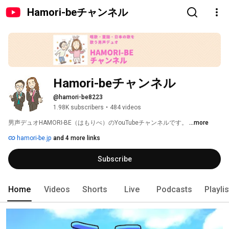
Hamori-beチャンネル
Hamori-beチャンネル
@hamori-be8223
1.98K subscribers
•
484 videos
男声デュオHAMORI-BE（はもりべ）のYouTubeチャンネルです。 
...more
hamori-be.jp
and 4 more links
Subscribe
Home
Videos
Shorts
Live
Podcasts
Playli