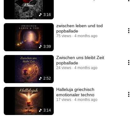
3:16
zwischen leben und tod
popballade
75 views
4 months ago
3:39
Zwischen uns bleibt Zeit
popballade
24 views
4 months ago
2:52
Halleluja griechisch
emotionaler techno
17 views
4 months ago
3:14