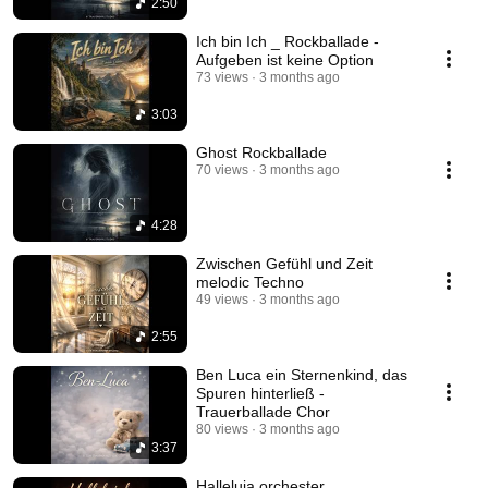
2:50
Ich bin Ich _ Rockballade -
Aufgeben ist keine Option
73 views
3 months ago
3:03
Ghost Rockballade
70 views
3 months ago
4:28
Zwischen Gefühl und Zeit
melodic Techno
49 views
3 months ago
2:55
Ben Luca ein Sternenkind, das
Spuren hinterließ -
Trauerballade Chor
80 views
3 months ago
3:37
Halleluja orchester