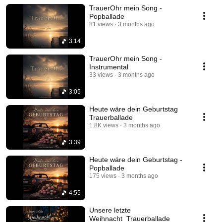
TrauerOhr mein Song -
Popballade
81 views
3 months ago
3:14
TrauerOhr mein Song -
Instrumental
33 views
3 months ago
3:05
Heute wäre dein Geburtstag
Trauerballade
1.8K views
3 months ago
3:39
Heute wäre dein Geburtstag -
Popballade
175 views
3 months ago
4:55
Unsere letzte
Weihnacht_Trauerballade