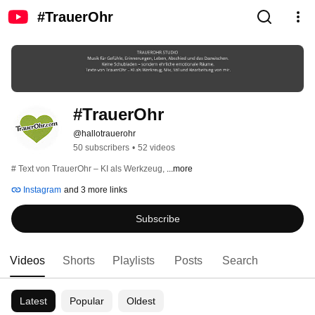
#TrauerOhr
#TrauerOhr
@hallotrauerohr
50 subscribers
•
52 videos
# Text von TrauerOhr – KI als Werkzeug, 
...more
Instagram
and 3 more links
Subscribe
Videos
Shorts
Playlists
Posts
Search
Latest
Popular
Oldest