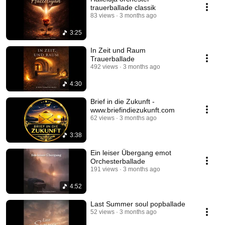
trauerballade classik
83 views
3 months ago
3:25
In Zeit und Raum
Trauerballade
492 views
3 months ago
4:30
Brief in die Zukunft -
www.briefindiezukunft.com
62 views
3 months ago
3:38
Ein leiser Übergang emot
Orchesterballade
191 views
3 months ago
4:52
Last Summer soul popballade
52 views
3 months ago