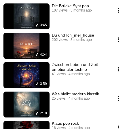
Die Brücke Synt pop
107 views
3 months ago
3:45
Du und Ich_mel_house
202 views
3 months ago
4:54
Zwischen Leben und Zeit
emotionaler techno
41 views
4 months ago
3:59
Was bleibt modern klassik
25 views
4 months ago
2:18
Klaus pop rock
16 views
4 months ago