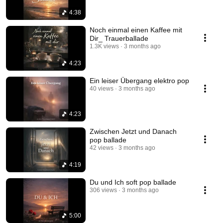
4:38
Noch einmal einen Kaffee mit
Dir_ Trauerballade
1.3K views
3 months ago
4:23
Ein leiser Übergang elektro pop
40 views
3 months ago
4:23
Zwischen Jetzt und Danach
pop ballade
42 views
3 months ago
4:19
Du und Ich soft pop ballade
306 views
3 months ago
5:00