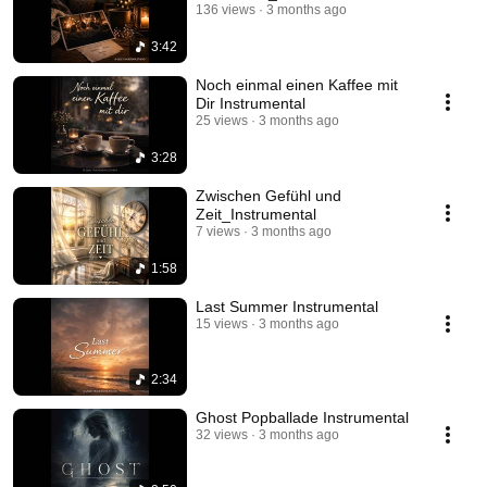
136 views
3 months ago
3:42
Noch einmal einen Kaffee mit
Dir Instrumental
25 views
3 months ago
3:28
Zwischen Gefühl und
Zeit_Instrumental
7 views
3 months ago
1:58
Last Summer Instrumental
15 views
3 months ago
2:34
Ghost Popballade Instrumental
32 views
3 months ago