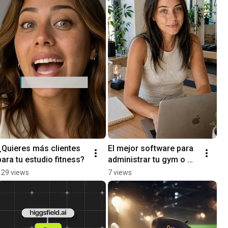
¿Quieres más clientes 
El mejor software para 
para tu estudio fitness?
administrar tu gym o 
estudio fitness
129 views
7 views