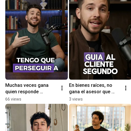
Muchas veces gana 
En bienes raíces, no 
quien responde 
gana el asesor que 
primero. #bienesraices
enseña más 
66 views
3 views
propiedades.