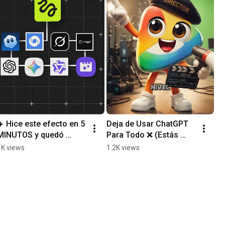
✈️ Hice este efecto en 5 
Deja de Usar ChatGPT 
MINUTOS y quedó 
Para Todo ❌ (Estás 
INCREÍBLE | Aerial Pull
Perdiendo Tiempo)
1K views
1.2K views