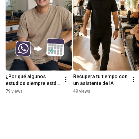
¿Por qué algunos 
Recupera tu tiempo con 
estudios siempre están 
un asistente de IA
llenos?
79 views
49 views