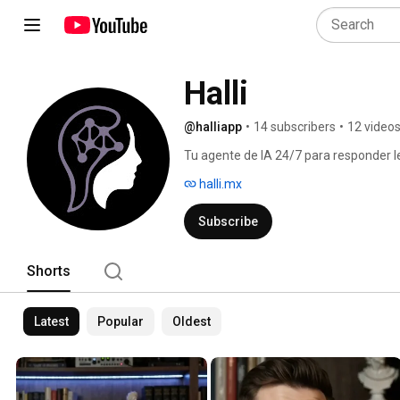
Halli
@halliapp
•
14 subscribers
•
12 video
Tu agente de IA 24/7 para responder l
halli.mx
Subscribe
Shorts
Latest
Popular
Oldest