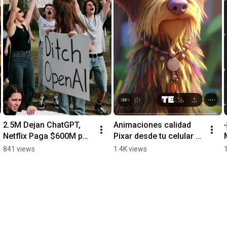
2.5M Dejan ChatGPT, 
Animaciones calidad 
Netflix Paga $600M por 
Pixar desde tu celular — 
16 Personas y un 
y es GRATIS 🐶✨
841 views
1.4K views
Cerebro Vive en un Chip 
🤯