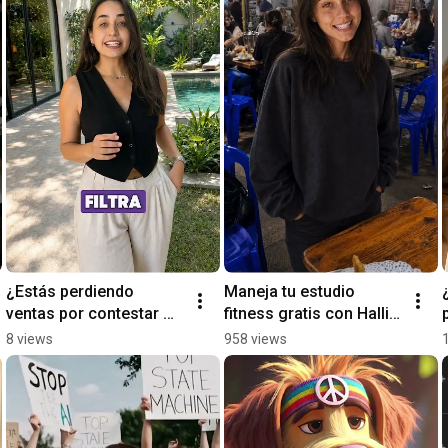
¿Estás perdiendo 
Maneja tu estudio 
ventas por contestar 
fitness gratis con Halli 
tarde tus leads?
Fit
8 views
958 views