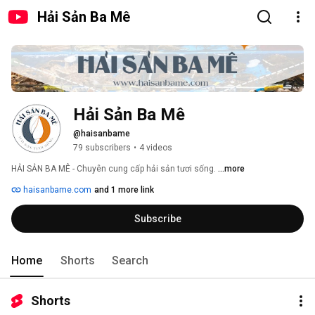
Hải Sản Ba Mê
Hải Sản Ba Mê 
@haisanbame
79 subscribers
•
4 videos
HẢI SẢN BA MÊ - Chuyên cung cấp hải sản tươi sống. 
...more
haisanbame.com
and 1 more link
Subscribe
Home
Shorts
Search
Shorts