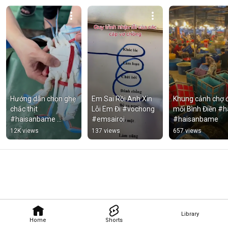
Hướng dẫn chọn ghẹ 
Em Sai Rồi Anh Xin 
Khung cảnh chợ đ
chắc thịt 
Lỗi Em Đi #vochong 
mối Bình Điền #ha
#haisanbame 
#emsairoi
#haisanbame
nguồn: Đoan Trang
12K views
137 views
657 views
Library
Home
Shorts