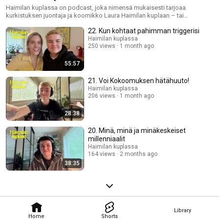
Haimilan kuplassa on podcast, joka nimensä mukaisesti tarjoaa
kurkistuksen juontaja ja koomikko Laura Haimilan kuplaan – tai
oikeastaan kupliin, sillä niitä syntyy ja puhkeaa jatkuvasti. Laura on
22. Kun kohtaat pahimman triggerisi
loputtoman utelias ja kiinnostunut maailmasta, ilmiöistä ja ihmisistä.
Tämä uteliaisuus saa hänet kerta toisensa jälkeen kuplaantumaan.
Haimilan kuplassa
250 views
1 month ago
Haimilan kuplassa tarkastellaan Lauran - jokseenkin outoa -
mielenmaisemaa. Ja mikä parasta - välillä kupla puhkaistaan, kun kuplaan
saapuu vieras. Haimilan kuplassa - uusi jakso joka tiistai
55:57
21. Voi Kokoomuksen hätähuuto!
Haimilan kuplassa
206 views
1 month ago
28:38
20. Minä, minä ja minäkeskeiset
millenniaalit
Haimilan kuplassa
164 views
2 months ago
38:35
Library
Home
Shorts