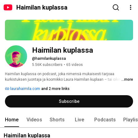
Haimilan kuplassa
Haimilan kuplassa
@haimilankuplassa
5.56K subscribers
•
65 videos
Haimilan kuplassa on podcast, joka nimensä mukaisesti tarjoaa 
kurkistuksen juontaja ja koomikko Laura Haimilan kuplaan – tai oikeastaan 
...more
kupliin, sillä niitä syntyy ja puhkeaa jatkuvasti. Laura on loputtoman utelias 
laurahaimila.com
and 2 more links
ja kiinnostunut maailmasta, ilmiöistä ja ihmisistä. Tämä uteliaisuus saa 
hänet kerta toisensa jälkeen kuplaantumaan. Haimilan kuplassa 
Subscribe
tarkastellaan Lauran - jokseenkin outoa - mielenmaisemaa. Ja mikä 
parasta - välillä kupla puhkaistaan, kun kuplaan saapuu vieras. 
Home
Videos
Shorts
Live
Podcasts
Playli
Haimilan kuplassa