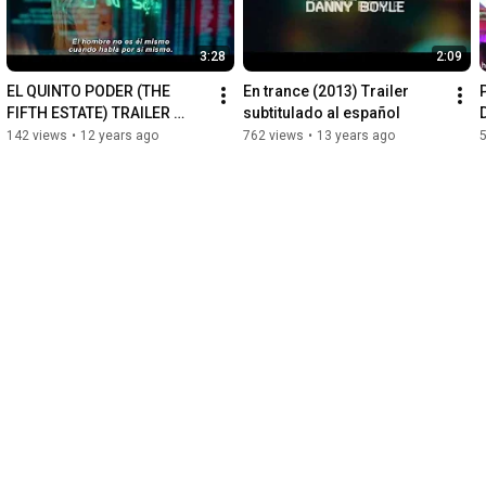
3:28
2:09
EL QUINTO PODER (THE 
En trance (2013) Trailer 
FIFTH ESTATE) TRAILER 
subtitulado al español
SUBTITULADO ESPAÑOL
142 views
•
12 years ago
762 views
•
13 years ago