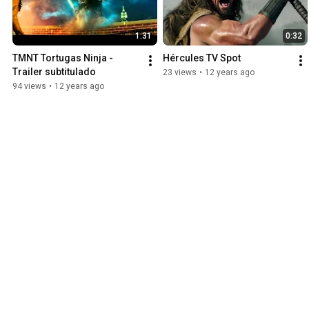
1:31
0:32
TMNT Tortugas Ninja - 
Hércules TV Spot
Trailer subtitulado
23 views
•
12 years ago
94 views
•
12 years ago