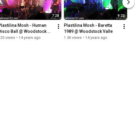
7:28
9:20
Plastilina Mosh - Human 
Plastilina Mosh - Baretta 
Disco Ball @ Woodstock 
1989 @ Woodstock Valle
Valle
520 views
•
14 years ago
1.3K views
•
14 years ago