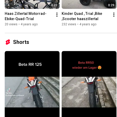
0:21
0:29
Haas Zillertal Motorrad-
Kinder Quad , Trial ,Bike 
Ebike-Quad-Trial
,Scooter haaszillertal
20 views
•
4 years ago
232 views
•
4 years ago
Shorts