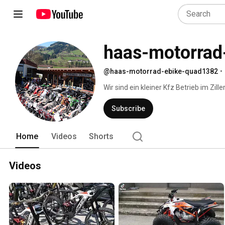
haas-motorrad
@haas-motorrad-ebike-quad1382
•
Wir sind ein kleiner Kfz Betrieb im Zill
,Enduro ,Moped im Programm. 
Subscribe
Home
Videos
Shorts
Videos