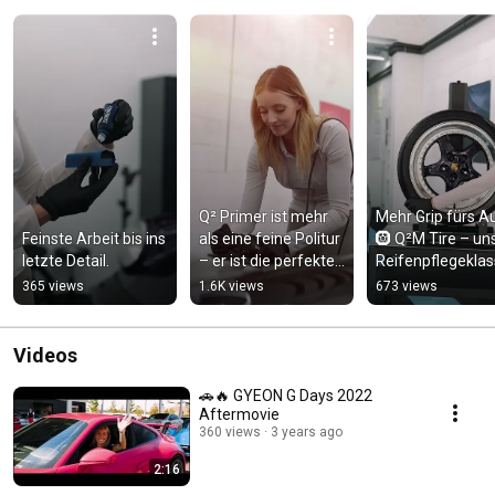
Q² Primer ist mehr 
Mehr Grip fürs Au
Feinste Arbeit bis ins 
als eine feine Politur 
🛞 Q²M Tire – uns
letzte Detail.
– er ist die perfekte 
Reifenpflegeklas
Grundlage fürs 
r.
365 views
1.6K views
673 views
Coating.
Videos
🚗🔥 GYEON G Days 2022
Aftermovie
360 views
3 years ago
2:16