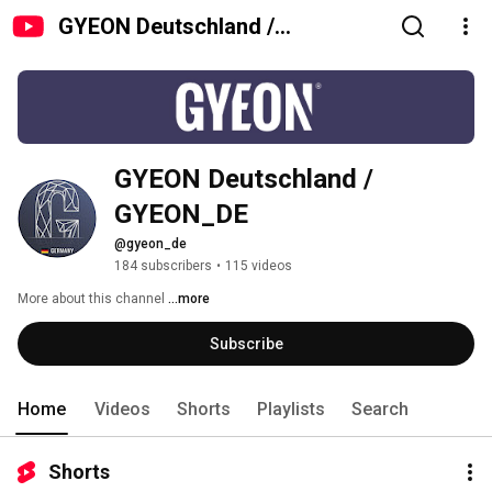
GYEON Deutschland /
GYEON_DE
GYEON Deutschland / 
GYEON_DE
@gyeon_de
184 subscribers
•
115 videos
More about this channel
...more
Subscribe
Home
Videos
Shorts
Playlists
Search
Shorts