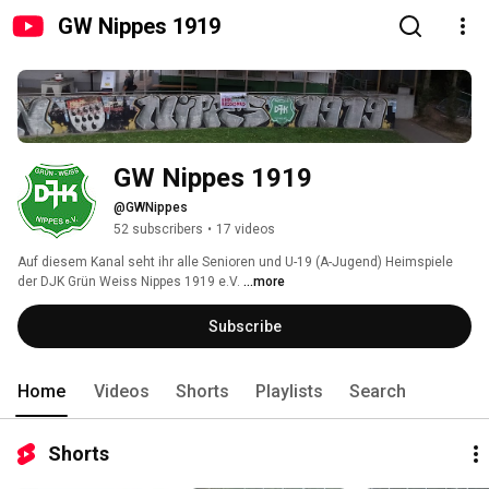
GW Nippes 1919
GW Nippes 1919
@GWNippes
52 subscribers
•
17 videos
Auf diesem Kanal seht ihr alle Senioren und U-19 (A-Jugend) Heimspiele 
der DJK Grün Weiss Nippes 1919 e.V. 
...more
Subscribe
Home
Videos
Shorts
Playlists
Search
Shorts