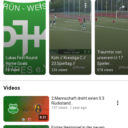
Traumtor von 
Lukas First Round 
Köln // Kreisliga C // 
unserem U-17 
Home Goals
23.Spieltag //
Spieler...
76 views
226 views
578 views
Videos
2.Mannschaft dreht einen 0:3
Rückstand...
197 views
1 year ago
8:31
Erstes Heimspiel in der neuen