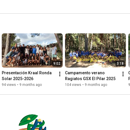
9:02
3:18
Presentación Kraal Ronda 
Campamento verano 
Solar 2025-2026
Ragiatos GSX El Pilar 2025
94 views
•
9 months ago
104 views
•
9 months ago