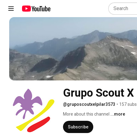
Grupo Scout X e
@gruposcoutxelpilar3573
•
157 subs
More about this channel
...more
Subscribe