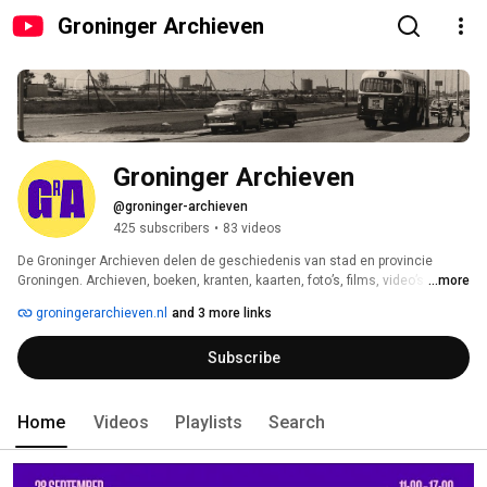
Groninger Archieven
Groninger Archieven
@groninger-archieven
425 subscribers
•
83 videos
De Groninger Archieven delen de geschiedenis van stad en provincie 
Groningen. Archieven, boeken, kranten, kaarten, foto’s, films, video’s en 
...more
geluidsopnames vertellen het verhaal van Groningen van de Middeleeuwen 
groningerarchieven.nl
and 3 more links
tot nu. 
Subscribe
Home
Videos
Playlists
Search