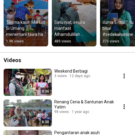
Terima kasih Mie Lidi 
Satu niat, sejuta 
cuma 5 ribu ? itu 
Si Umang 
manfaat  
bisa! 
menemani tawa hari 
Alhamdulillah 
#sedekahonline 
ini hal kecil 
bansos berjalan 
#sedekahuntuka
1.9K views
489 views
370 views
bermakna besar 
lancar bersama 
yatim 
bersama kita hari ini
Griya Kafil Yatim 🤲
#sedeksh5ribu
Videos
Weekend Berbagi
3 views
12 days ago
0:36
Renang Ceria & Santunan Anak
Yatim
98 views
1 year ago
8:30
Pengantaran anak asuh