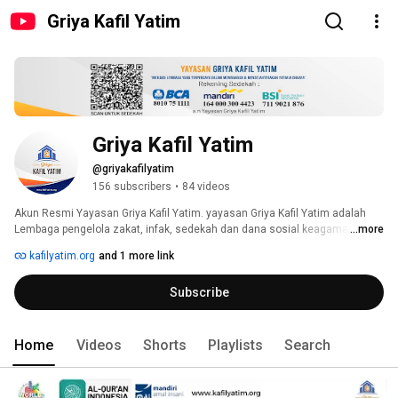
Griya Kafil Yatim
Griya Kafil Yatim
@griyakafilyatim
156 subscribers
•
84 videos
Akun Resmi Yayasan Griya Kafil Yatim. yayasan Griya Kafil Yatim adalah 
Lembaga pengelola zakat, infak, sedekah dan dana sosial keagamaan 
...more
lainnya. 
kafilyatim.org
and 1 more link
Subscribe
Home
Videos
Shorts
Playlists
Search