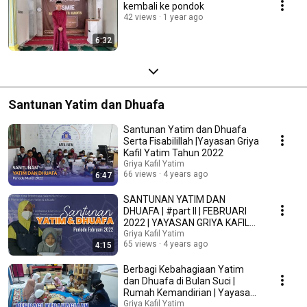
kembali ke pondok
42 views
1 year ago
6:32
Santunan Yatim dan Dhuafa
Santunan Yatim dan Dhuafa
Serta Fisabilillah |Yayasan Griya
Kafil Yatim Tahun 2022
Griya Kafil Yatim
66 views
4 years ago
6:47
SANTUNAN YATIM DAN
DHUAFA | #part II | FEBRUARI
2022 | YAYASAN GRIYA KAFIL
YATIM
Griya Kafil Yatim
65 views
4 years ago
4:15
Berbagi Kebahagiaan Yatim
dan Dhuafa di Bulan Suci |
Rumah Kemandirian | Yayasan
Griya Kafil Yatim
Griya Kafil Yatim