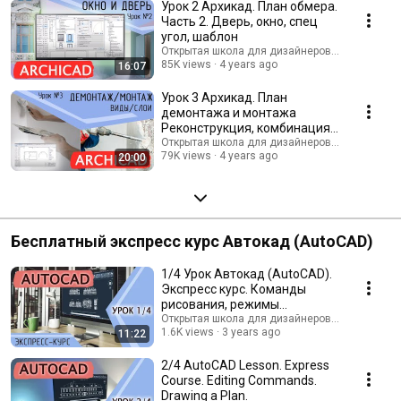
Урок 2 Архикад. План обмера.
Часть 2. Дверь, окно, спец
угол, шаблон
Открытая школа для дизайнеров интерьера
85K views
4 years ago
16:07
Урок 3 Архикад. План
демонтажа и монтажа
Реконструкция, комбинация
слоёв, виды, шаблон
Открытая школа для дизайнеров интерьера
79K views
4 years ago
20:00
Бесплатный экспресс курс Автокад (AutoCAD)
1/4 Урок Автокад (AutoCAD).
Экспресс курс. Команды
рисования, режимы
построения (ОРТО, дин. ввод)
Открытая школа для дизайнеров интерьера
1.6K views
3 years ago
11:22
2/4 AutoCAD Lesson. Express
Course. Editing Commands.
Drawing a Plan.