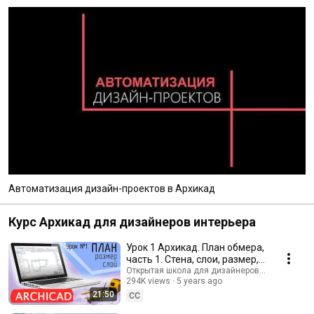
Автоматизация дизайн-проектов в Архикад
Курс Архикад для дизайнеров интерьера
Урок 1 Архикад. План обмера,
часть 1. Стена, слои, размер,
выделения, шаблон.
Открытая школа для дизайнеров интерьера
294K views
5 years ago
Видеокурс Архикад.
21:50
CC