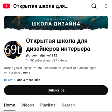
Открытая школа для
дизайнеров интерьера
Открытая школа для 
дизайнеров интерьера
@grgeometjunior1942
14.8K subscribers
•
37 videos
Видео уроки, презентации и новости по курсам для дизайнеров 
интерьеров 
...more
69t.ru
and 4 more links
Subscribe
Home
Videos
Playlists
Search