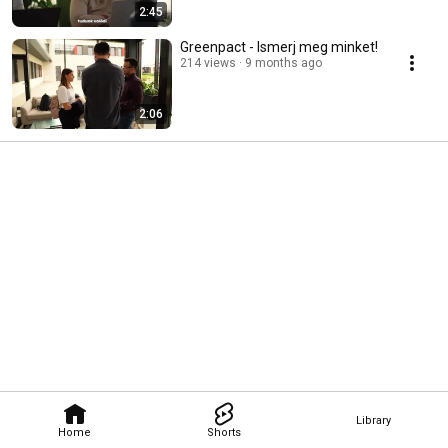
2:45
Greenpact - Ismerj meg minket!
214 views
9 months ago
2:06
Library
Home
Shorts