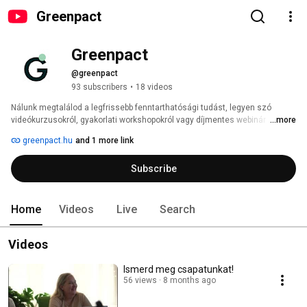
Greenpact
Greenpact 
@greenpact
93 subscribers
•
18 videos
Nálunk megtalálod a legfrissebb fenntarthatósági tudást, legyen szó 
videókurzusokról, gyakorlati workshopokról vagy díjmentes webinár 
...more
felvételekről. Anyagaink segítenek abban, hogy vállalatod vagy személyes 
greenpact.hu
and 1 more link
projektjeid fenntarthatóbbá váljanak. 
Subscribe
Home
Videos
Live
Search
Videos
Ismerd meg csapatunkat!
56 views
8 months ago