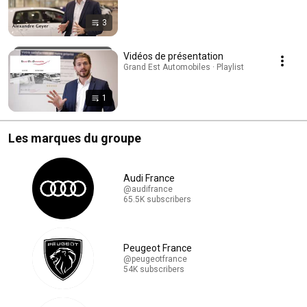
3
Vidéos de présentation
Grand Est Automobiles · Playlist
1
Les marques du groupe
Audi France
@audifrance
65.5K subscribers
Peugeot France
@peugeotfrance
54K subscribers