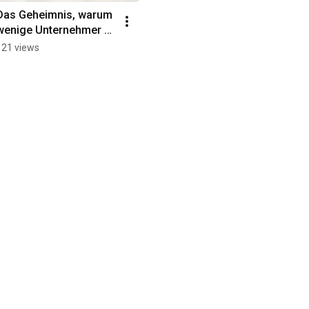
Das Geheimnis, warum 
wenige Unternehmer 
überdurchschnittlich 
121 views
vermögend werden