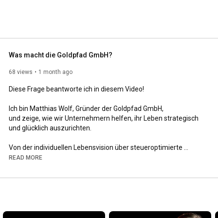
Was macht die Goldpfad GmbH?
68 views
1 month ago
Diese Frage beantworte ich in diesem Video! 

Ich bin Matthias Wolf, Gründer der Goldpfad GmbH, 

und zeige, wie wir Unternehmern helfen, ihr Leben strategisch 
und glücklich auszurichten. 

Von der individuellen Lebensvision über steueroptimierte 
Altersvorsorge bis hin zu krisensicherem Vermögensaufbau: 

READ MORE
Unser Ansatz kombiniert finanzielle Strategie mit persönlicher 
Weiterentwicklung. 

Erfahren Sie, wie wir echte Potenziale in Ihrem Unternehmen 
und Vermögen heben und Rahmenbedingungen schaffen, um 
reich und glücklich zu leben. 
