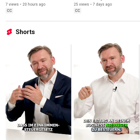
abgesichert sind (so 
beraten werden (du verlierst 
7 views
•
20 hours ago
25 views
•
7 days ago
vermeidest du es)
Vermögen)
CC
CC
Shorts