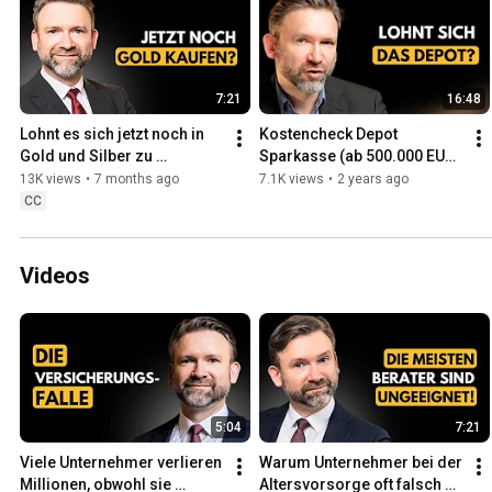
7:21
16:48
Lohnt es sich jetzt noch in 
Kostencheck Depot 
Gold und Silber zu 
Sparkasse (ab 500.000 EUR 
investieren? (Meine 
Wertpapiervermögen)
13K views
•
7 months ago
7.1K views
•
2 years ago
Einschätzung)
CC
Videos
5:04
7:21
Viele Unternehmer verlieren 
Warum Unternehmer bei der 
Millionen, obwohl sie 
Altersvorsorge oft falsch 