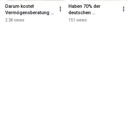
Darum kostet 
Haben 70% der 
Vermögensberatung 
deutschen 
ein Vermögen
Unternehmen die 
2.3K views
151 views
falsche Rechtsform?