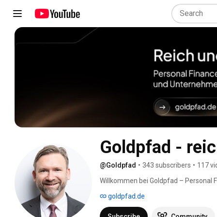
Goldpfad - reic
@Goldpfad
•
343 subscribers
•
117 vi
Willkommen bei Goldpfad – Personal 
nachhaltigen Vermögensaufbau und S
goldpfad.de
Subscribe
Community