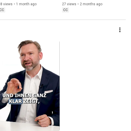
hinters Licht! 
68 views
•
1 month ago
27 views
•
2 months ago
(Rentengarantiezeit-Falle)
CC
CC