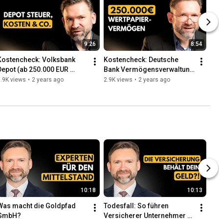
9:26
8:54
Kostencheck: Volksbank 
Kostencheck: Deutsche 
Depot (ab 250.000 EUR 
Bank Vermögensverwaltung 
Wertpapiervermögen)
(Lohnt sich das?)
.9K views
•
2 years ago
2.9K views
•
2 years ago
10:18
10:13
Was macht die Goldpfad 
Todesfall: So führen 
GmbH?
Versicherer Unternehmer 